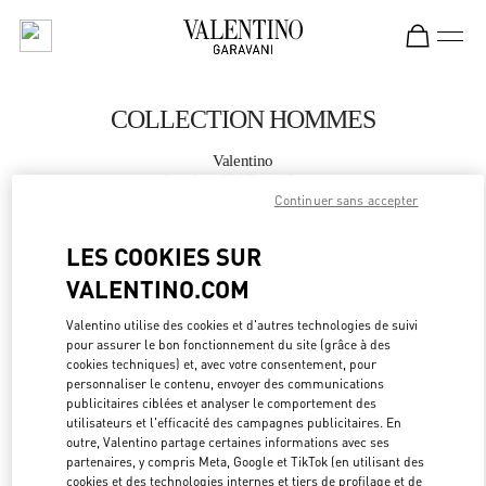
Skip to content
Return to Nav
COLLECTION HOMMES
Valentino
London Old Bond Street
Continuer sans accepter
APPELLE MAINTENANT
LES COOKIES SUR
VALENTINO.COM
PLUS DE DÉTAILS
Valentino utilise des cookies et d'autres technologies de suivi
pour assurer le bon fonctionnement du site (grâce à des
LINK OPEN
OBTENIR DES DIRECTIONS
cookies techniques) et, avec votre consentement, pour
personnaliser le contenu, envoyer des communications
publicitaires ciblées et analyser le comportement des
utilisateurs et l'efficacité des campagnes publicitaires. En
outre, Valentino partage certaines informations avec ses
partenaires, y compris Meta, Google et TikTok (en utilisant des
cookies et des technologies internes et tiers de profilage et de