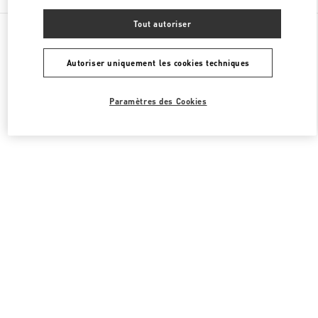
Tout autoriser
Toutes les boutiques
Royaume-Uni
39 Old Bond Street
Valentino COLLECTION HOMMES
Autoriser uniquement les cookies techniques
Paramètres des Cookies