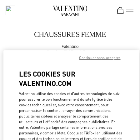
Skip to content
Return to Nav
CHAUSSURES FEMME
Valentino
London Old Bond Street
Continuer sans accepter
APPELLE MAINTENANT
LES COOKIES SUR
VALENTINO.COM
PLUS DE DÉTAILS
Valentino utilise des cookies et d'autres technologies de suivi
pour assurer le bon fonctionnement du site (grâce à des
LINK OPEN
OBTENIR DES DIRECTIONS
cookies techniques) et, avec votre consentement, pour
personnaliser le contenu, envoyer des communications
publicitaires ciblées et analyser le comportement des
utilisateurs et l'efficacité des campagnes publicitaires. En
outre, Valentino partage certaines informations avec ses
partenaires, y compris Meta, Google et TikTok (en utilisant des
cookies et des technologies internes et tiers de profilage et de