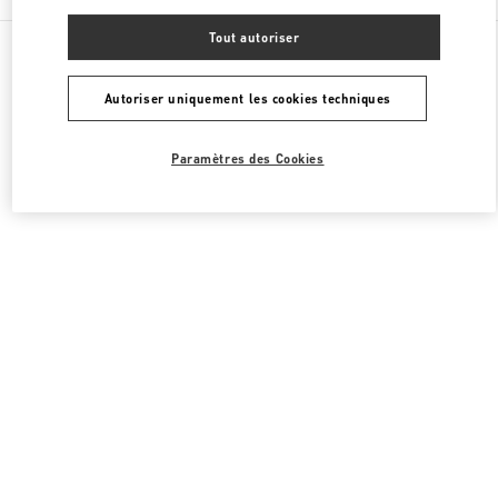
Tout autoriser
Toutes les boutiques
Royaume-Uni
39 Old Bond Street
Valentino CHAUSSURES FEMME
Autoriser uniquement les cookies techniques
Paramètres des Cookies