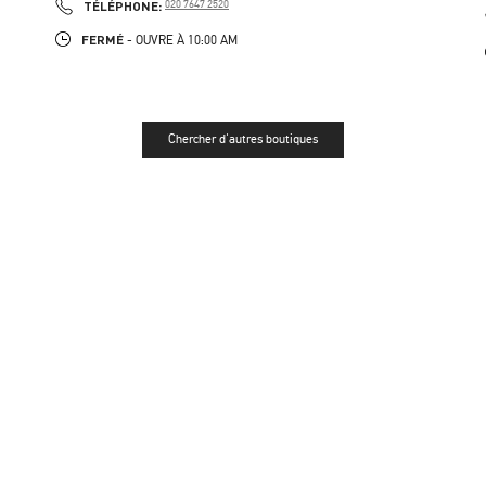
PHONE
TÉLÉPHONE:
020 7647 2520
FERMÉ
- OUVRE À
10:00 AM
Chercher d'autres boutiques