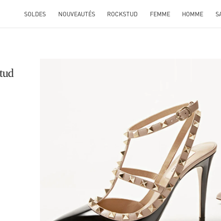
SOLDES
NOUVEAUTÉS
ROCKSTUD
FEMME
HOMME
S
tud
L
K OPENS IN NEW TAB