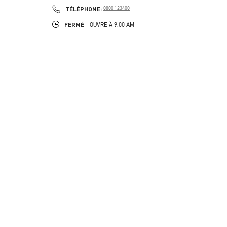
PHONE
TÉLÉPHONE:
0800 123400
FERMÉ
- OUVRE À
9:00 AM