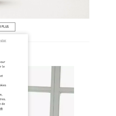
R PLUS
epter
pour
r le
 et
okies
e,
tres.
e de
en