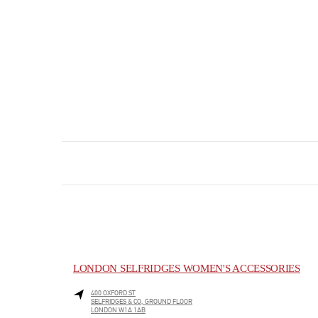
LONDON SELFRIDGES WOMEN'S ACCESSORIES
400 OXFORD ST
SELFRIDGES & CO, GROUND FLOOR
LONDON
W1A 1AB