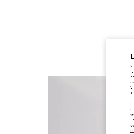
Va
fo
pe
co
Va
Ti
ma
et
cl
vo
Le
co
ma