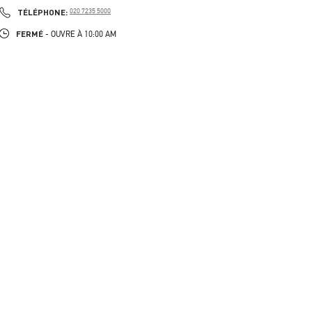
PHONE
TÉLÉPHONE:
020 7235 5000
FERMÉ
- OUVRE À
10:00 AM