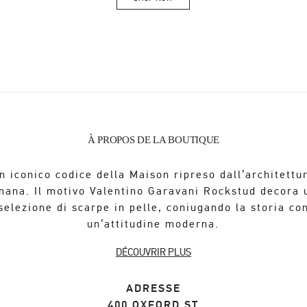
Link Opens in New Tab
À PROPOS DE LA BOUTIQUE
n iconico codice della Maison ripreso dall’architettu
mana. Il motivo Valentino Garavani Rockstud decora 
selezione di scarpe in pelle, coniugando la storia co
un’attitudine moderna.
DÉCOUVRIR PLUS
ADRESSE
400 OXFORD ST