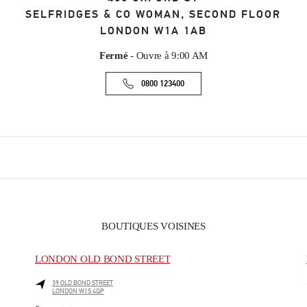
SELFRIDGES & CO WOMAN, SECOND FLOOR
LONDON
W1A 1AB
Fermé
- Ouvre à
9:00 AM
0800 123400
BOUTIQUES VOISINES
LONDON OLD BOND STREET
39 OLD BOND STREET
LONDON
W1S 4QP