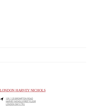
LONDON HARVEY NICHOLS
109 / 125 BROMPTON ROAD
HARVEY NICHOLS FIRST FLOOR
LONDON
SW1X 7RJ