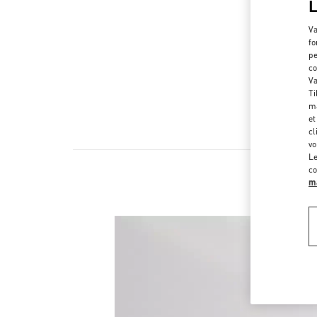
Va
fo
pe
co
Va
Ti
ma
et
cl
vo
Le
co
ma