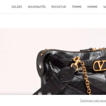
SOLDES
NOUVEAUTÉS
ROCKSTUD
FEMME
HOMME
S
ENS IN NEW TAB
Link O
Continuer sans acc