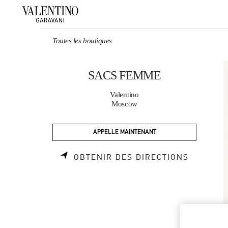
Skip to content
Return to Nav
Toutes les boutiques
SACS FEMME
Valentino
Moscow
APPELLE MAINTENANT
LINK OP
OBTENIR DES DIRECTIONS