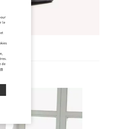
pour
r le
 et
okies
e,
tres.
e de
en