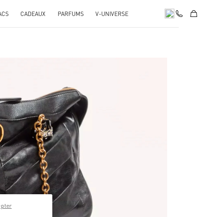
ACS
CADEAUX
PARFUMS
V-UNIVERSE
pens in New Tab
epter