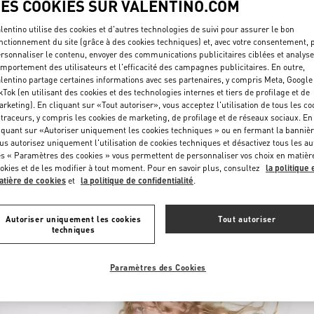
LES COOKIES SUR VALENTINO.COM
lentino utilise des cookies et d'autres technologies de suivi pour assurer le bon
nctionnement du site (grâce à des cookies techniques) et, avec votre consentement, 
rsonnaliser le contenu, envoyer des communications publicitaires ciblées et analyse
mportement des utilisateurs et l'efficacité des campagnes publicitaires. En outre,
lentino partage certaines informations avec ses partenaires, y compris Meta, Google
kTok (en utilisant des cookies et des technologies internes et tiers de profilage et de
rketing). En cliquant sur «Tout autoriser», vous acceptez l'utilisation de tous les co
DÉCOUVRIR PLUS
 traceurs, y compris les cookies de marketing, de profilage et de réseaux sociaux. En
iquant sur «Autoriser uniquement les cookies techniques » ou en fermant la bannièr
us autorisez uniquement l'utilisation de cookies techniques et désactivez tous les au
s « Paramètres des cookies » vous permettent de personnaliser vos choix en matièr
okies et de les modifier à tout moment. Pour en savoir plus, consultez
la politique 
tière de cookies
et
la politique de confidentialité
.
NOUVEAUTÉS
Autoriser uniquement les cookies
Tout autoriser
techniques
Paramètres des Cookies