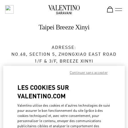
Skip to content
Return to Nav
Taipei Breeze Xinyi
ADRESSE:
NO.68, SECTION 5, ZHONGXIAO EAST ROAD
1/F & 3/F, BREEZE XINYI
XINYI DISTRICT
TAIPEI CITY
Continuer sans accepter
TAIWAN, CHINA
110
LES COOKIES SUR
Ouvert maintenant
- Ferme à
10:00 PM
VALENTINO.COM
02 2720 8689
Valentino utilise des cookies et d'autres technologies de suivi
pour assurer le bon fonctionnement du site (grâce à des
Obtenir des directions
Link Opens in New Tab
cookies techniques) et, avec votre consentement, pour
personnaliser le contenu, envoyer des communications
publicitaires ciblées et analyser le comportement des