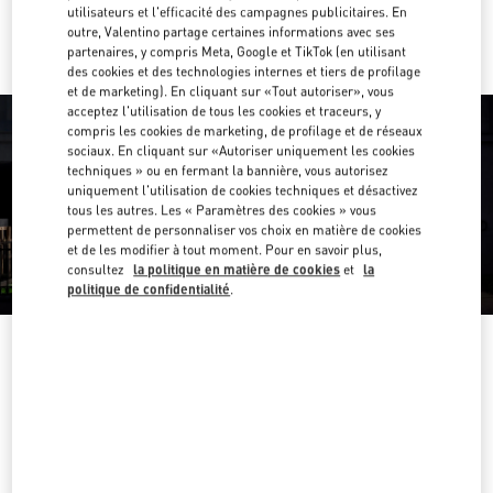
Y aller en Uber
utilisateurs et l'efficacité des campagnes publicitaires. En
outre, Valentino partage certaines informations avec ses
partenaires, y compris Meta, Google et TikTok (en utilisant
des cookies et des technologies internes et tiers de profilage
et de marketing). En cliquant sur «Tout autoriser», vous
acceptez l'utilisation de tous les cookies et traceurs, y
compris les cookies de marketing, de profilage et de réseaux
sociaux. En cliquant sur «Autoriser uniquement les cookies
techniques » ou en fermant la bannière, vous autorisez
uniquement l'utilisation de cookies techniques et désactivez
tous les autres. Les « Paramètres des cookies » vous
permettent de personnaliser vos choix en matière de cookies
et de les modifier à tout moment. Pour en savoir plus,
consultez
la politique en matière de cookies
et
la
politique de confidentialité
.
HEURES D'OUVERTURE
Jour de la semaine
Heures
Dimanche
11:00 AM
-
9:30 PM
Lundi
11:00 AM
-
9:30 PM
Mardi
11:00 AM
-
9:30 PM
Mercredi
11:00 AM
-
9:30 PM
Jeudi
11:00 AM
-
10:00 PM