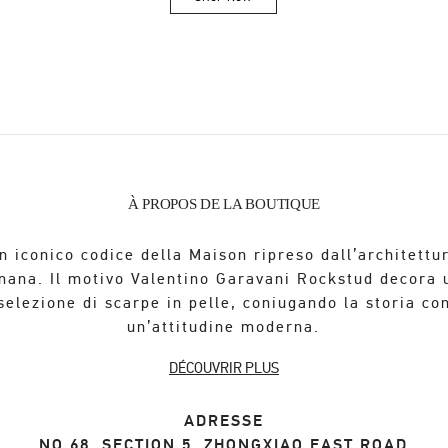
Link Opens in New Tab
À PROPOS DE LA BOUTIQUE
n iconico codice della Maison ripreso dall’architettu
mana. Il motivo Valentino Garavani Rockstud decora 
selezione di scarpe in pelle, coniugando la storia co
un’attitudine moderna.
DÉCOUVRIR PLUS
ADRESSE
NO.68, SECTION 5, ZHONGXIAO EAST ROAD