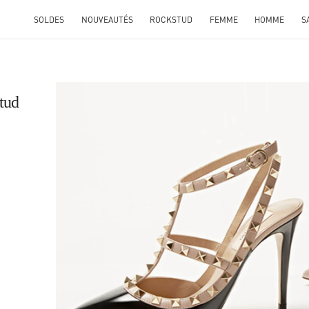
SOLDES
NOUVEAUTÉS
ROCKSTUD
FEMME
HOMME
S
tud
L
K OPENS IN NEW TAB