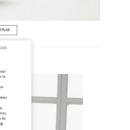
R PLUS
epter
pour
r le
 et
okies
e,
tres.
e de
en