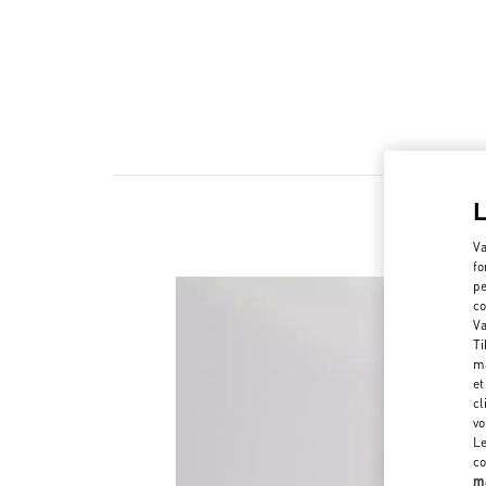
Va
fo
pe
co
Va
Ti
ma
et
cl
vo
Le
co
ma