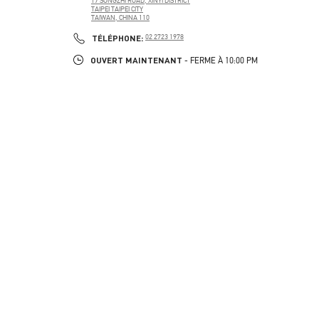
17 SONGZHI ROAD, XINYI DISTRICT
TAIPEI
TAIPEI CITY
TAIWAN, CHINA
110
PHONE
TÉLÉPHONE:
02 2723 1978
OUVERT MAINTENANT
- FERME À
10:00 PM