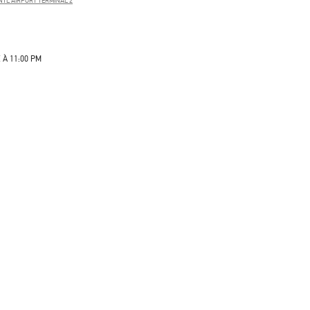
NTL AIRPORT TERMINAL 2
 À
11:00 PM