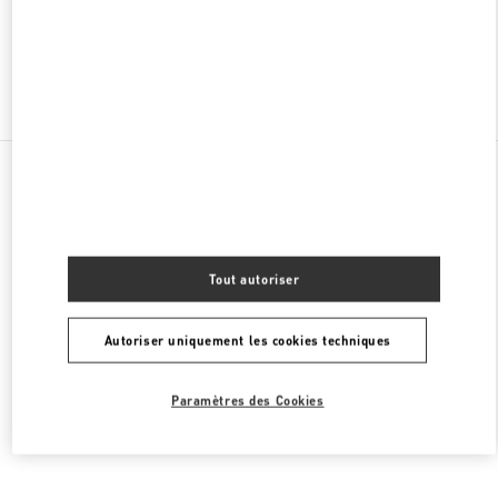
OUVERT MAINTENANT
- FERME À
9:00 PM
Chercher d'autres boutiques
Toutes les boutiques
Thaïlande
693, 695 Sukhumvit Road, Klong Ton Nua Sub-district
Valentino SACS FEMME
Tout autoriser
Autoriser uniquement les cookies techniques
Paramètres des Cookies