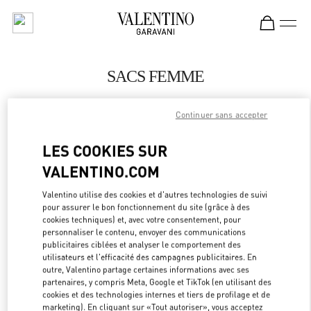
Skip to content
Return to Nav
SACS FEMME
Valentino
Bangkok EmQuartier
Continuer sans accepter
LES COOKIES SUR
APPELLE MAINTENANT
VALENTINO.COM
PLUS DE DÉTAILS
Valentino utilise des cookies et d'autres technologies de suivi
pour assurer le bon fonctionnement du site (grâce à des
cookies techniques) et, avec votre consentement, pour
LINK OPEN
OBTENIR DES DIRECTIONS
personnaliser le contenu, envoyer des communications
publicitaires ciblées et analyser le comportement des
utilisateurs et l'efficacité des campagnes publicitaires. En
outre, Valentino partage certaines informations avec ses
partenaires, y compris Meta, Google et TikTok (en utilisant des
cookies et des technologies internes et tiers de profilage et de
marketing). En cliquant sur «Tout autoriser», vous acceptez