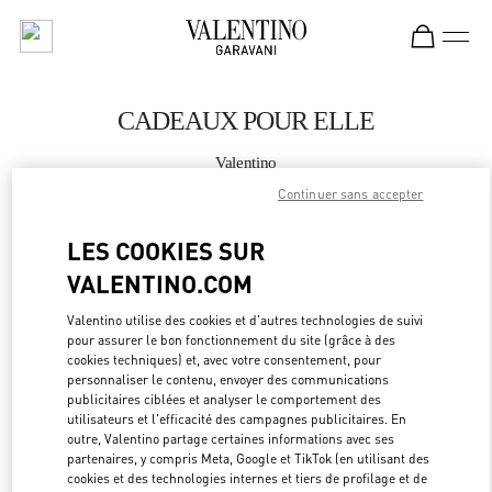
Skip to content
Return to Nav
CADEAUX POUR ELLE
Valentino
BODRUM
Continuer sans accepter
LES COOKIES SUR
APPELLE MAINTENANT
VALENTINO.COM
PLUS DE DÉTAILS
Valentino utilise des cookies et d'autres technologies de suivi
pour assurer le bon fonctionnement du site (grâce à des
LINK OPEN
OBTENIR DES DIRECTIONS
cookies techniques) et, avec votre consentement, pour
personnaliser le contenu, envoyer des communications
publicitaires ciblées et analyser le comportement des
utilisateurs et l'efficacité des campagnes publicitaires. En
outre, Valentino partage certaines informations avec ses
partenaires, y compris Meta, Google et TikTok (en utilisant des
cookies et des technologies internes et tiers de profilage et de