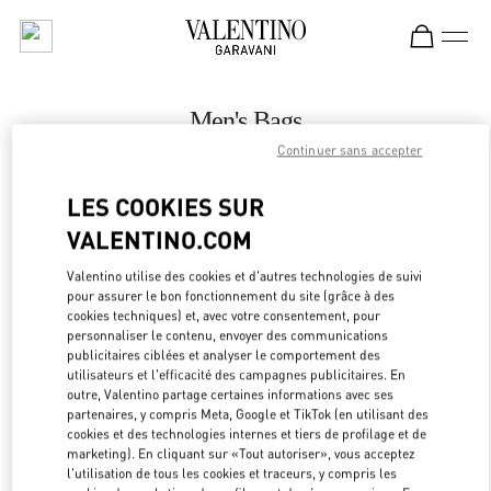
Skip to content
Return to Nav
Men's Bags
Continuer sans accepter
Valentino
The Dubai Mall - Bloomingdales Men
LES COOKIES SUR
VALENTINO.COM
CALL NOW
Valentino utilise des cookies et d'autres technologies de suivi
LINK OPEN
OBTENIR DES DIRECTIONS
pour assurer le bon fonctionnement du site (grâce à des
cookies techniques) et, avec votre consentement, pour
personnaliser le contenu, envoyer des communications
publicitaires ciblées et analyser le comportement des
utilisateurs et l'efficacité des campagnes publicitaires. En
outre, Valentino partage certaines informations avec ses
partenaires, y compris Meta, Google et TikTok (en utilisant des
cookies et des technologies internes et tiers de profilage et de
marketing). En cliquant sur «Tout autoriser», vous acceptez
l'utilisation de tous les cookies et traceurs, y compris les