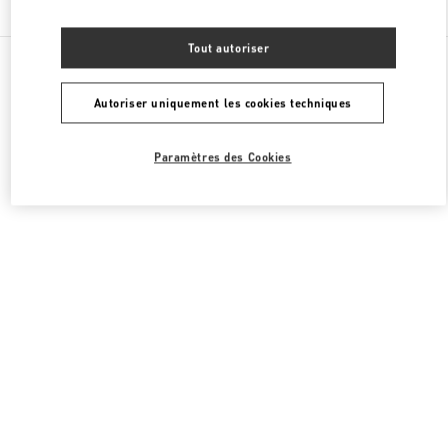
Tout autoriser
Toutes les boutiques
Émirats arabes unis
Fashion Dome
Valentino PRÊT-À-PORTER FEMME
Autoriser uniquement les cookies techniques
Paramètres des Cookies