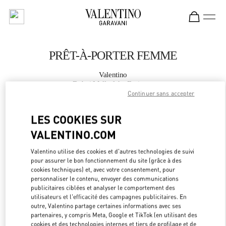
Skip to content
Return to Nav
PRÊT-À-PORTER FEMME
Valentino
Dubai Mall of the Emirates
Continuer sans accepter
APPELLE MAINTENANT
LES COOKIES SUR
VALENTINO.COM
PLUS DE DÉTAILS
Valentino utilise des cookies et d'autres technologies de suivi
pour assurer le bon fonctionnement du site (grâce à des
LINK OPEN
OBTENIR DES DIRECTIONS
cookies techniques) et, avec votre consentement, pour
personnaliser le contenu, envoyer des communications
publicitaires ciblées et analyser le comportement des
utilisateurs et l'efficacité des campagnes publicitaires. En
outre, Valentino partage certaines informations avec ses
partenaires, y compris Meta, Google et TikTok (en utilisant des
cookies et des technologies internes et tiers de profilage et de