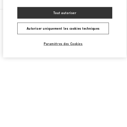
Tout autoriser
Toutes les boutiques
Émirats arabes unis
Financial Center Road
Valentino SACS HOMME
Autoriser uniquement les cookies techniques
Paramètres des Cookies