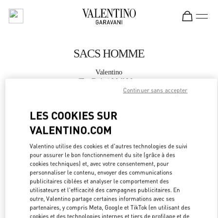
Skip to content
Return to Nav
SACS HOMME
Valentino
The Dubai Mall Man
Continuer sans accepter
APPELLE MAINTENANT
LES COOKIES SUR
VALENTINO.COM
PLUS DE DÉTAILS
Valentino utilise des cookies et d'autres technologies de suivi
pour assurer le bon fonctionnement du site (grâce à des
LINK OPEN
OBTENIR DES DIRECTIONS
cookies techniques) et, avec votre consentement, pour
personnaliser le contenu, envoyer des communications
publicitaires ciblées et analyser le comportement des
utilisateurs et l'efficacité des campagnes publicitaires. En
outre, Valentino partage certaines informations avec ses
partenaires, y compris Meta, Google et TikTok (en utilisant des
cookies et des technologies internes et tiers de profilage et de