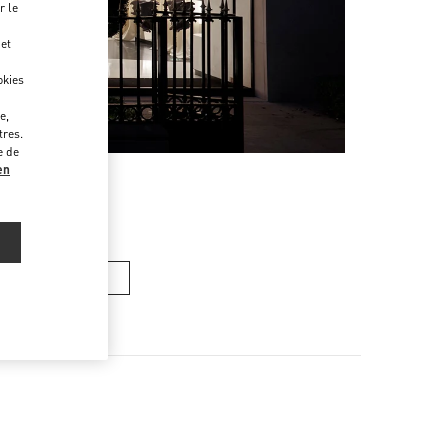
r le
 et
okies
e,
tres.
e de
en
ACS FEMME