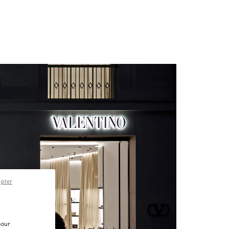
epter
pour