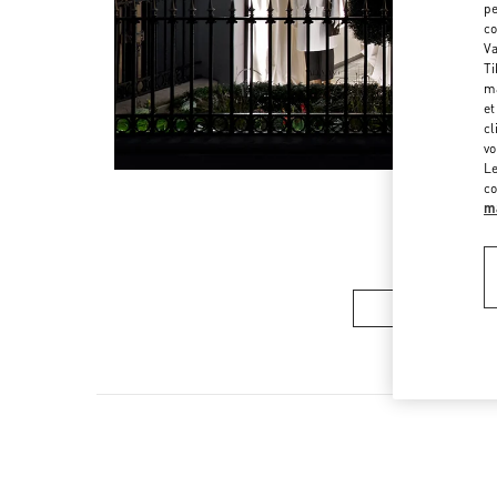
pe
co
Va
Ti
ma
et
cl
vo
Le
co
ma
COLLECTION 