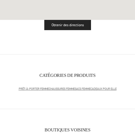
Obtenir des directions
Link Opens in New Tab
CATÉGORIES DE PRODUITS
PRÊT-À-PORTER FEMME
CHAUSSURES FEMME
SACS FEMME
CADEAUX POUR ELLE
BOUTIQUES VOISINES