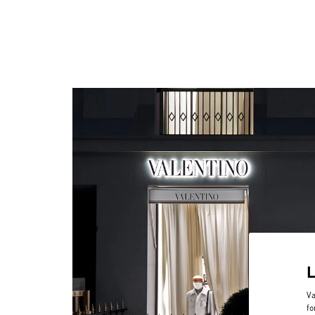
Va
fo