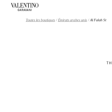
Skip to content
Return to Nav
Toutes les boutiques
Émirats arabes unis
Al Falah St
TH