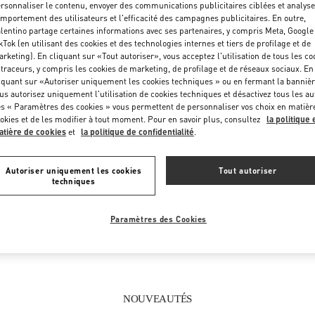
rsonnaliser le contenu, envoyer des communications publicitaires ciblées et analyse
Vendredi
10:00 AM
-
12:00 AM
mportement des utilisateurs et l'efficacité des campagnes publicitaires. En outre,
Samedi
10:00 AM
-
12:00 AM
lentino partage certaines informations avec ses partenaires, y compris Meta, Google
kTok (en utilisant des cookies et des technologies internes et tiers de profilage et de
rketing). En cliquant sur «Tout autoriser», vous acceptez l'utilisation de tous les co
 traceurs, y compris les cookies de marketing, de profilage et de réseaux sociaux. En
iquant sur «Autoriser uniquement les cookies techniques » ou en fermant la bannièr
us autorisez uniquement l'utilisation de cookies techniques et désactivez tous les au
s « Paramètres des cookies » vous permettent de personnaliser vos choix en matièr
okies et de les modifier à tout moment. Pour en savoir plus, consultez
la politique 
tière de cookies
et
la politique de confidentialité
.
CE QUE VOUS TROUVEREZ DANS CETTE BOUTIQUE
Autoriser uniquement les cookies
Tout autoriser
techniques
FEMMES
CHAUSSURES FEMME
S
Paramètres des Cookies
NOUVEAUTÉS