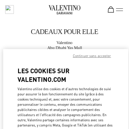
Skip to content
Return to Nav
CADEAUX POUR ELLE
Valentino
Abu Dhabi Yas Mall
Continuer sans accepter
APPELLE MAINTENANT
LES COOKIES SUR
VALENTINO.COM
PLUS DE DÉTAILS
Valentino utilise des cookies et d'autres technologies de suivi
LINK OPEN
OBTENIR DES DIRECTIONS
pour assurer le bon fonctionnement du site (grâce à des
cookies techniques) et, avec votre consentement, pour
personnaliser le contenu, envoyer des communications
publicitaires ciblées et analyser le comportement des
utilisateurs et l'efficacité des campagnes publicitaires. En
outre, Valentino partage certaines informations avec ses
partenaires, y compris Meta, Google et TikTok (en utilisant des