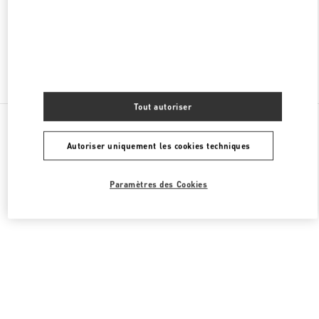
FERMÉ
- OUVRE À
10:00 AM
Chercher d'autres boutiques
Tout autoriser
Toutes les boutiques
Émirats arabes unis
Tryano
Valentino CADEAUX POUR ELLE
Autoriser uniquement les cookies techniques
Paramètres des Cookies