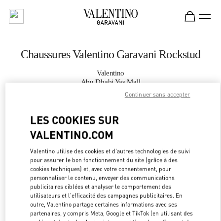
Skip to content
Return to Nav
Chaussures Valentino Garavani Rockstud
Valentino
Abu Dhabi Yas Mall
Continuer sans accepter
APPELLE MAINTENANT
LES COOKIES SUR
VALENTINO.COM
PLUS DE DÉTAILS
Valentino utilise des cookies et d'autres technologies de suivi
LINK OPEN
OBTENIR DES DIRECTIONS
pour assurer le bon fonctionnement du site (grâce à des
cookies techniques) et, avec votre consentement, pour
personnaliser le contenu, envoyer des communications
publicitaires ciblées et analyser le comportement des
utilisateurs et l'efficacité des campagnes publicitaires. En
outre, Valentino partage certaines informations avec ses
partenaires, y compris Meta, Google et TikTok (en utilisant des