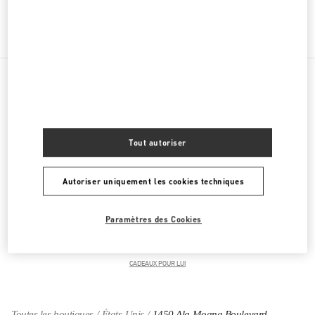
Obtenir des directions
Link Opens in New Tab
CATÉGORIES DE PRODUITS
PRÊT-À-PORTER FEMME
Tout autoriser
CHAUSSURES FEMME
Autoriser uniquement les cookies techniques
SACS FEMME
Paramètres des Cookies
CADEAUX POUR ELLE
CADEAUX POUR LUI
Toutes les boutiques
États-Unis
1450 Ala Moana Boulevard