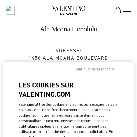
Skip to content
Return to Nav
Ala Moana Honolulu
ADRESSE:
1450 ALA MOANA BOULEVARD
ALA MOANA CENTER - SUITE 2057 MALL LEVEL
Continuer sans accepter
2
HONOLULU
,
HI
96814
LES COOKIES SUR
VALENTINO.COM
Fermé
- Ouvre à
10:00 AM
Valentino utilise des cookies et d'autres technologies de suivi
pour assurer le bon fonctionnement du site (grâce à des
cookies techniques) et, avec votre consentement, pour
RENDEZ-VOUS EN BOUTIQUE
personnaliser le contenu, envoyer des communications
publicitaires ciblées et analyser le comportement des
(808) 942-9218
utilisateurs et l'efficacité des campagnes publicitaires. En