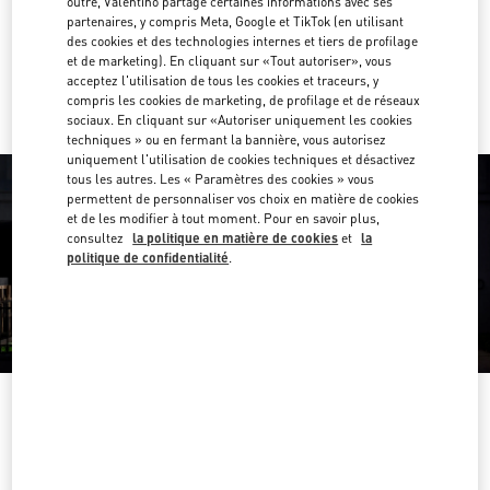
outre, Valentino partage certaines informations avec ses
Obtenir des directions
Link Opens in New Tab
partenaires, y compris Meta, Google et TikTok (en utilisant
des cookies et des technologies internes et tiers de profilage
et de marketing). En cliquant sur «Tout autoriser», vous
Y aller en Uber
acceptez l'utilisation de tous les cookies et traceurs, y
compris les cookies de marketing, de profilage et de réseaux
sociaux. En cliquant sur «Autoriser uniquement les cookies
techniques » ou en fermant la bannière, vous autorisez
uniquement l'utilisation de cookies techniques et désactivez
tous les autres. Les « Paramètres des cookies » vous
permettent de personnaliser vos choix en matière de cookies
et de les modifier à tout moment. Pour en savoir plus,
consultez
la politique en matière de cookies
et
la
politique de confidentialité
.
HEURES D'OUVERTURE
Jour de la semaine
Heures
Dimanche
12:00 PM
-
6:00 PM
Lundi
11:00 AM
-
7:00 PM