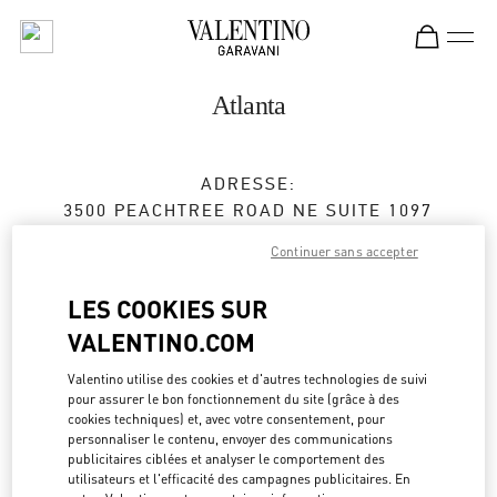
Skip to content
Return to Nav
Atlanta
ADRESSE:
3500 PEACHTREE ROAD NE SUITE 1097
PHIPPS PLAZA
Continuer sans accepter
ATLANTA
,
GA
30326
LES COOKIES SUR
Fermé
- Ouvre à
12:00 PM
VALENTINO.COM
Valentino utilise des cookies et d'autres technologies de suivi
RENDEZ-VOUS EN BOUTIQUE
pour assurer le bon fonctionnement du site (grâce à des
cookies techniques) et, avec votre consentement, pour
personnaliser le contenu, envoyer des communications
(404) 846-6565
publicitaires ciblées et analyser le comportement des
utilisateurs et l'efficacité des campagnes publicitaires. En