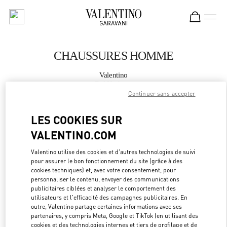
Skip to content
Return to Nav
CHAUSSURES HOMME
Valentino
Bal Harbour
Continuer sans accepter
APPELLE MAINTENANT
LES COOKIES SUR
VALENTINO.COM
PLUS DE DÉTAILS
Valentino utilise des cookies et d'autres technologies de suivi
pour assurer le bon fonctionnement du site (grâce à des
LINK OPEN
OBTENIR DES DIRECTIONS
cookies techniques) et, avec votre consentement, pour
personnaliser le contenu, envoyer des communications
publicitaires ciblées et analyser le comportement des
utilisateurs et l'efficacité des campagnes publicitaires. En
outre, Valentino partage certaines informations avec ses
partenaires, y compris Meta, Google et TikTok (en utilisant des
cookies et des technologies internes et tiers de profilage et de