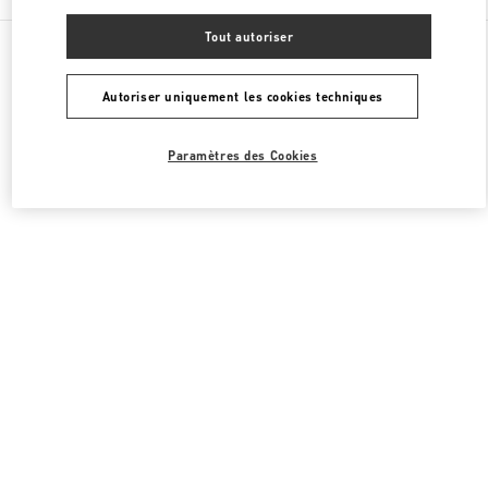
Tout autoriser
Toutes les boutiques
États-Unis
9700, Collins Avenue
Valentino CHAUSSURES HOMME
Autoriser uniquement les cookies techniques
Paramètres des Cookies