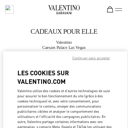
Skip to content
Return to Nav
CADEAUX POUR ELLE
Valentino
Caesars Palace Las Vegas
Continuer sans accepter
APPELLE MAINTENANT
LES COOKIES SUR
PLUS DE DÉTAILS
VALENTINO.COM
Valentino utilise des cookies et d'autres technologies de suivi
LINK OPEN
OBTENIR DES DIRECTIONS
pour assurer le bon fonctionnement du site (grâce à des
cookies techniques) et, avec votre consentement, pour
personnaliser le contenu, envoyer des communications
publicitaires ciblées et analyser le comportement des
utilisateurs et l'efficacité des campagnes publicitaires. En
outre, Valentino partage certaines informations avec ses
partenaires, y compris Meta, Google et TikTok (en utilisant des