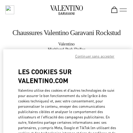
Skip to content
Return to Nav
Chaussures Valentino Garavani Rockstud
Valentino
Highland Park Dallas
Continuer sans accepter
APPELLE MAINTENANT
LES COOKIES SUR
VALENTINO.COM
PLUS DE DÉTAILS
Valentino utilise des cookies et d'autres technologies de suivi
LINK OPEN
OBTENIR DES DIRECTIONS
pour assurer le bon fonctionnement du site (grâce à des
cookies techniques) et, avec votre consentement, pour
personnaliser le contenu, envoyer des communications
publicitaires ciblées et analyser le comportement des
utilisateurs et l'efficacité des campagnes publicitaires. En
outre, Valentino partage certaines informations avec ses
partenaires, y compris Meta, Google et TikTok (en utilisant des