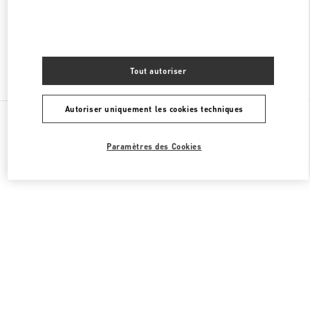
FERMÉ
- OUVRE À
10:00 AM
Tout autoriser
Chercher d'autres boutiques
Autoriser uniquement les cookies techniques
Toutes les boutiques
Paramètres des Cookies