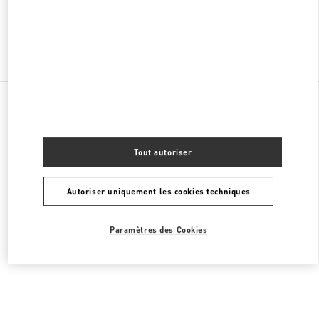
Chercher d'autres boutiques
Toutes les boutiques
États-Unis
9B Highland Park Village
Valentino SACS HOMME
Tout autoriser
Autoriser uniquement les cookies techniques
Paramètres des Cookies