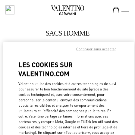
Skip to content
Return to Nav
SACS HOMME
Valentino
Continuer sans accepter
Highland Park Dallas
LES COOKIES SUR
APPELLE MAINTENANT
VALENTINO.COM
PLUS DE DÉTAILS
Valentino utilise des cookies et d'autres technologies de suivi
pour assurer le bon fonctionnement du site (grâce à des
cookies techniques) et, avec votre consentement, pour
LINK OPEN
OBTENIR DES DIRECTIONS
personnaliser le contenu, envoyer des communications
publicitaires ciblées et analyser le comportement des
utilisateurs et l'efficacité des campagnes publicitaires. En
outre, Valentino partage certaines informations avec ses
partenaires, y compris Meta, Google et TikTok (en utilisant des
cookies et des technologies internes et tiers de profilage et de
marketing). En cliquant sur «Tout autoriser», vous acceptez