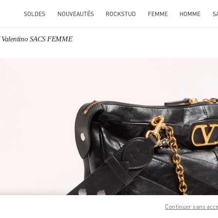
SOLDES
NOUVEAUTÉS
ROCKSTUD
FEMME
HOMME
S
Valentino SACS FEMME
ENS IN NEW TAB
Link O
Continuer sans acc