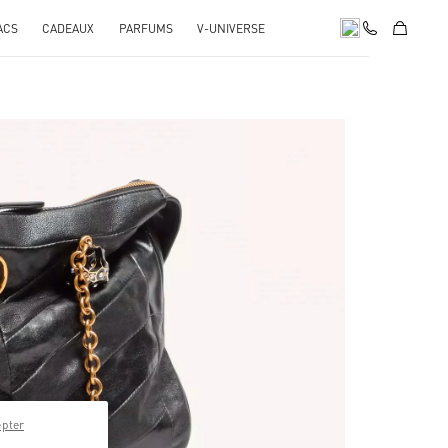
ACS
CADEAUX
PARFUMS
V-UNIVERSE
pens in New Tab
epter