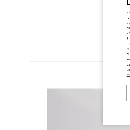
Va
fo
pe
co
Va
Ti
ma
et
cl
vo
Le
co
ma