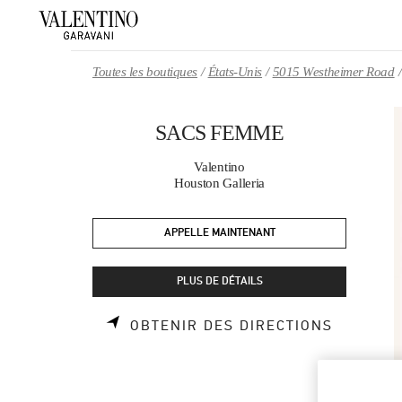
Skip to content
Return to Nav
Toutes les boutiques
États-Unis
5015 Westheimer Road
SACS FEMME
Valentino
Houston Galleria
APPELLE MAINTENANT
PLUS DE DÉTAILS
LINK OP
OBTENIR DES DIRECTIONS