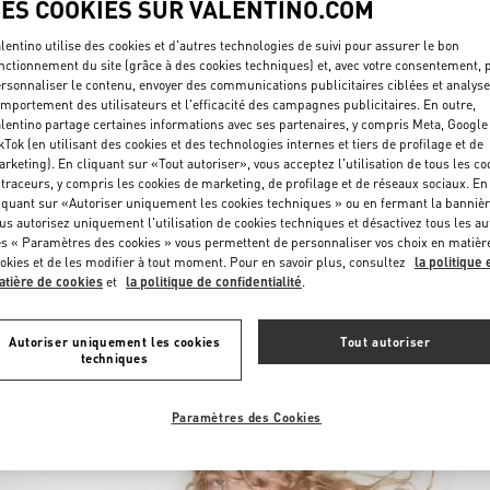
LES COOKIES SUR VALENTINO.COM
lentino utilise des cookies et d'autres technologies de suivi pour assurer le bon
nctionnement du site (grâce à des cookies techniques) et, avec votre consentement, 
rsonnaliser le contenu, envoyer des communications publicitaires ciblées et analyse
mportement des utilisateurs et l'efficacité des campagnes publicitaires. En outre,
lentino partage certaines informations avec ses partenaires, y compris Meta, Google
kTok (en utilisant des cookies et des technologies internes et tiers de profilage et de
rketing). En cliquant sur «Tout autoriser», vous acceptez l'utilisation de tous les co
DÉCOUVRIR PLUS
 traceurs, y compris les cookies de marketing, de profilage et de réseaux sociaux. En
iquant sur «Autoriser uniquement les cookies techniques » ou en fermant la bannièr
us autorisez uniquement l'utilisation de cookies techniques et désactivez tous les au
s « Paramètres des cookies » vous permettent de personnaliser vos choix en matièr
okies et de les modifier à tout moment. Pour en savoir plus, consultez
la politique 
tière de cookies
et
la politique de confidentialité
.
NOUVEAUTÉS
Autoriser uniquement les cookies
Tout autoriser
techniques
Paramètres des Cookies