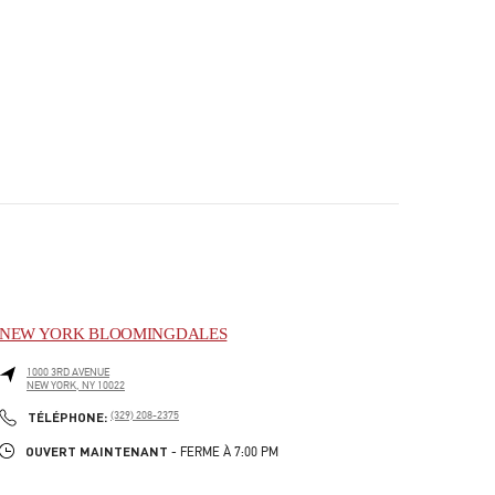
NEW YORK BLOOMINGDALES
1000 3RD AVENUE
NEW YORK
,
NY
10022
PHONE
TÉLÉPHONE:
(329) 208-2375
OUVERT MAINTENANT
- FERME À
7:00 PM