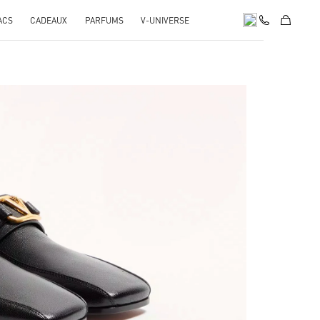
ACS
CADEAUX
PARFUMS
V-UNIVERSE
pens in New Tab