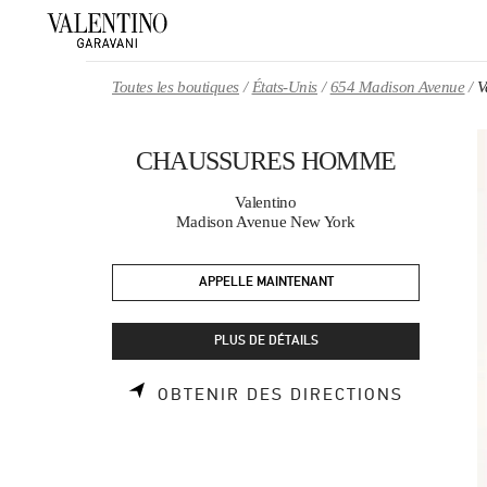
Skip to content
Return to Nav
Toutes les boutiques
États-Unis
654 Madison Avenue
V
CHAUSSURES HOMME
Valentino
Madison Avenue New York
APPELLE MAINTENANT
PLUS DE DÉTAILS
LINK OP
OBTENIR DES DIRECTIONS