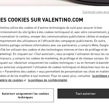
Continuer sans acc
LES COOKIES SUR VALENTINO.COM
lentino utilise des cookies et d'autres technologies de suivi pour assurer le bon
nctionnement du site (grâce à des cookies techniques) et, avec votre consentement, 
rsonnaliser le contenu, envoyer des communications publicitaires ciblées et analyse
DÉCOUVRIR PLUS
mportement des utilisateurs et l'efficacité des campagnes publicitaires. En outre,
lentino partage certaines informations avec ses partenaires, y compris Meta, Google
kTok (en utilisant des cookies et des technologies internes et tiers de profilage et de
rketing). En cliquant sur «Tout autoriser», vous acceptez l'utilisation de tous les co
 traceurs, y compris les cookies de marketing, de profilage et de réseaux sociaux. En
iquant sur «Autoriser uniquement les cookies techniques » ou en fermant la bannièr
NOUVEAUTÉS
us autorisez uniquement l'utilisation de cookies techniques et désactivez tous les au
s « Paramètres des cookies » vous permettent de personnaliser vos choix en matièr
okies et de les modifier à tout moment. Pour en savoir plus, consultez
la politique 
tière de cookies
et
la politique de confidentialité
.
Autoriser uniquement les cookies
Tout autoriser
techniques