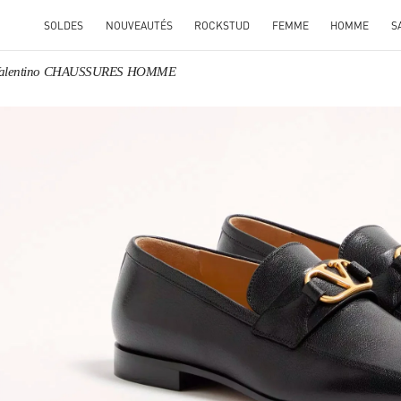
SOLDES
NOUVEAUTÉS
ROCKSTUD
FEMME
HOMME
S
alentino CHAUSSURES HOMME
ENS IN NEW TAB
Link O