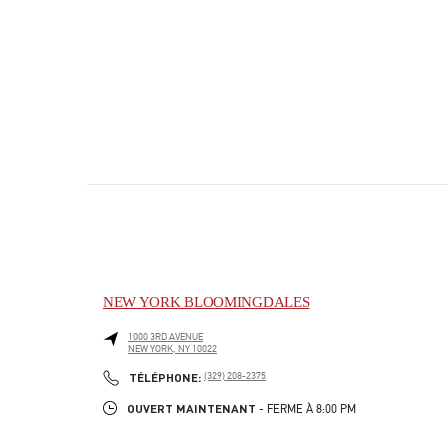
NEW YORK BLOOMINGDALES
1000 3RD AVENUE
NEW YORK
,
NY
10022
PHONE
TÉLÉPHONE:
(329) 208-2375
OUVERT MAINTENANT
- FERME À
8:00 PM