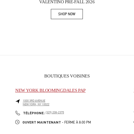
VALENTINO PRE-FALL 2026
SHOP NOW
Link Opens in New Tab
BOUTIQUES VOISINES
NEW YORK BLOOMINGDALES PAP
1000 3RD AVENUE
NEW YORK
,
NY
10022
PHONE
TÉLÉPHONE:
(329) 208-2375
OUVERT MAINTENANT
- FERME À
8:00 PM