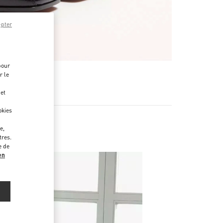
epter
pour
r le
 et
okies
e,
tres.
e de
en