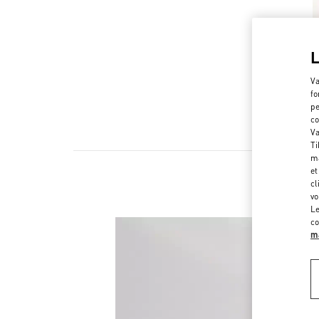
Va
fo
pe
co
Va
Ti
ma
et
cl
vo
Le
co
ma