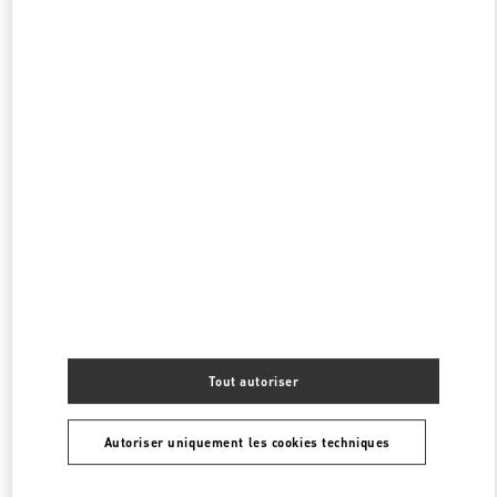
FERMÉ
- OUVRE À
10:00 AM
NEW YORK BLOOMINGDALES PAP
1000 3RD AVENUE
NEW YORK
,
NY
10022
PHONE
TÉLÉPHONE:
(329) 208-2375
FERMÉ
- OUVRE À
10:00 AM
NEW YORK BLOOMINGDALES
1000 3RD AVENUE
NEW YORK
,
NY
10022
PHONE
TÉLÉPHONE:
(329) 208-2375
FERMÉ
- OUVRE À
11:00 AM
Tout autoriser
Autoriser uniquement les cookies techniques
Chercher d'autres boutiques