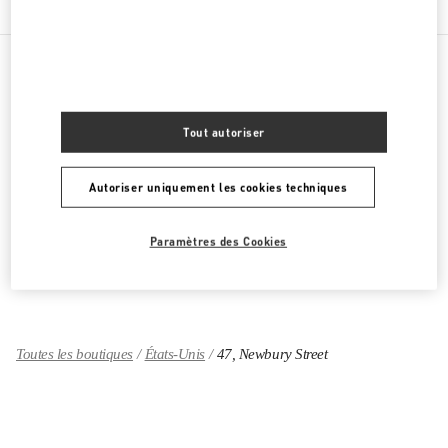
CATÉGORIES DE PRODUITS
Tout autoriser
PRÊT-À-PORTER FEMME
Autoriser uniquement les cookies techniques
CHAUSSURES FEMME
SACS FEMME
Paramètres des Cookies
CADEAUX POUR ELLE
Toutes les boutiques
États-Unis
47, Newbury Street