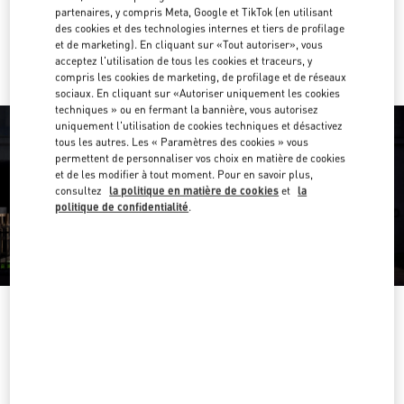
partenaires, y compris Meta, Google et TikTok (en utilisant
des cookies et des technologies internes et tiers de profilage
Y aller en Uber
et de marketing). En cliquant sur «Tout autoriser», vous
acceptez l'utilisation de tous les cookies et traceurs, y
compris les cookies de marketing, de profilage et de réseaux
sociaux. En cliquant sur «Autoriser uniquement les cookies
techniques » ou en fermant la bannière, vous autorisez
uniquement l'utilisation de cookies techniques et désactivez
tous les autres. Les « Paramètres des cookies » vous
permettent de personnaliser vos choix en matière de cookies
et de les modifier à tout moment. Pour en savoir plus,
consultez
la politique en matière de cookies
et
la
politique de confidentialité
.
HEURES D'OUVERTURE
Jour de la semaine
Heures
Dimanche
12:00 PM
-
5:00 PM
Lundi
11:00 AM
-
5:00 PM
Mardi
11:00 AM
-
5:00 PM