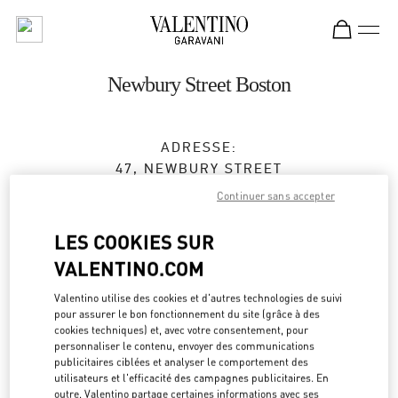
Skip to content
Return to Nav
Newbury Street Boston
ADRESSE:
47, NEWBURY STREET
BOSTON
,
MA
02116
Continuer sans accepter
Fermé
- Ouvre à
11:00 AM
LES COOKIES SUR
VALENTINO.COM
RENDEZ-VOUS EN BOUTIQUE
Valentino utilise des cookies et d'autres technologies de suivi
pour assurer le bon fonctionnement du site (grâce à des
cookies techniques) et, avec votre consentement, pour
(617) 578-0300
personnaliser le contenu, envoyer des communications
publicitaires ciblées et analyser le comportement des
utilisateurs et l'efficacité des campagnes publicitaires. En
Obtenir des directions
Link Opens in New Tab
outre, Valentino partage certaines informations avec ses