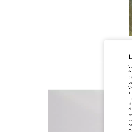
Va
fo
pe
co
Va
Ti
ma
et
cl
vo
Le
co
ma