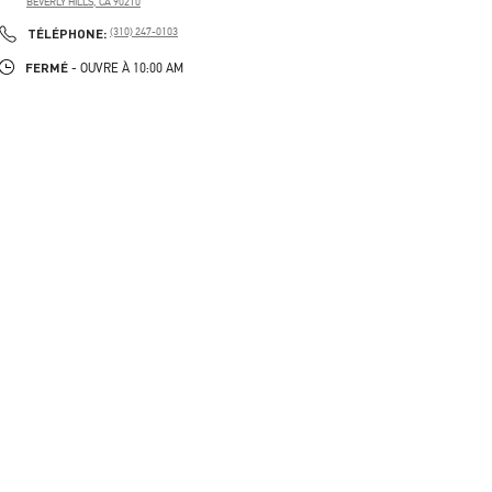
BEVERLY HILLS
,
CA
90210
PHONE
TÉLÉPHONE:
(310) 247-0103
FERMÉ
- OUVRE À
10:00 AM