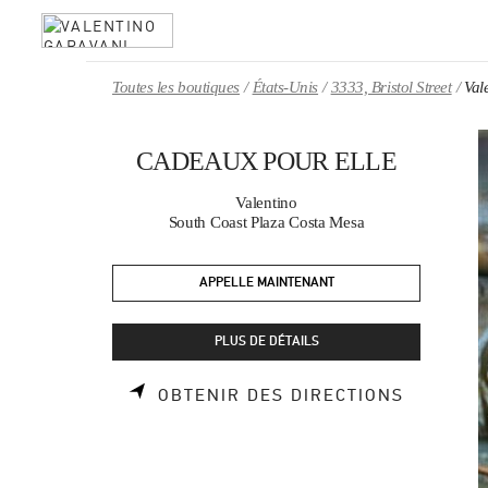
Skip to content
Return to Nav
Toutes les boutiques
États-Unis
3333, Bristol Street
Va
CADEAUX POUR ELLE
Valentino
South Coast Plaza Costa Mesa
APPELLE MAINTENANT
PLUS DE DÉTAILS
LINK OP
OBTENIR DES DIRECTIONS