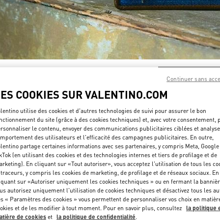
DÉCOUVRIR PLUS
Continuer sans acc
LES COOKIES SUR VALENTINO.COM
lentino utilise des cookies et d'autres technologies de suivi pour assurer le bon
nctionnement du site (grâce à des cookies techniques) et, avec votre consentement, 
rsonnaliser le contenu, envoyer des communications publicitaires ciblées et analyse
NOUVEAUTÉS
mportement des utilisateurs et l'efficacité des campagnes publicitaires. En outre,
lentino partage certaines informations avec ses partenaires, y compris Meta, Google
kTok (en utilisant des cookies et des technologies internes et tiers de profilage et de
rketing). En cliquant sur «Tout autoriser», vous acceptez l'utilisation de tous les co
 traceurs, y compris les cookies de marketing, de profilage et de réseaux sociaux. En
iquant sur «Autoriser uniquement les cookies techniques » ou en fermant la bannièr
us autorisez uniquement l'utilisation de cookies techniques et désactivez tous les au
s « Paramètres des cookies » vous permettent de personnaliser vos choix en matièr
okies et de les modifier à tout moment. Pour en savoir plus, consultez
la politique 
tière de cookies
et
la politique de confidentialité
.