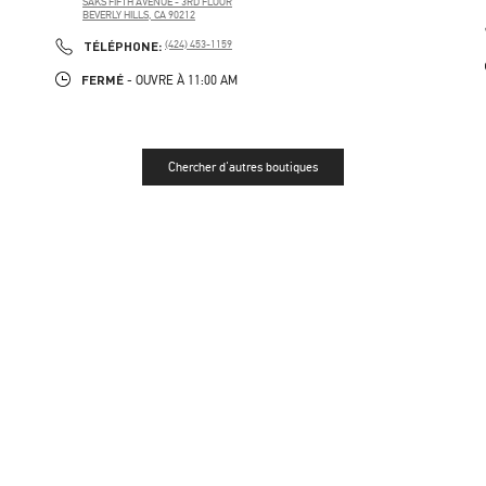
SAKS FIFTH AVENUE - 3RD FLOOR
BEVERLY HILLS
,
CA
90212
PHONE
TÉLÉPHONE:
(424) 453-1159
FERMÉ
- OUVRE À
11:00 AM
Chercher d'autres boutiques