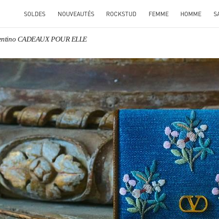
SOLDES
NOUVEAUTÉS
ROCKSTUD
FEMME
HOMME
S
lentino CADEAUX POUR ELLE
ENS IN NEW TAB
Link O