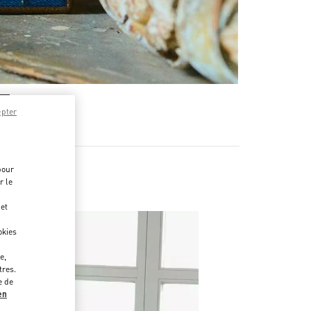
epter
pour
r le
 et
okies
e,
tres.
e de
en