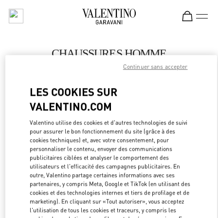
Skip to content
Return to Nav
CHAUSSURES HOMME
Continuer sans accepter
Valentino
Melbourne Chadstone
LES COOKIES SUR
VALENTINO.COM
APPELLE MAINTENANT
Valentino utilise des cookies et d'autres technologies de suivi
LINK OPEN
OBTENIR DES DIRECTIONS
pour assurer le bon fonctionnement du site (grâce à des
cookies techniques) et, avec votre consentement, pour
personnaliser le contenu, envoyer des communications
publicitaires ciblées et analyser le comportement des
utilisateurs et l'efficacité des campagnes publicitaires. En
outre, Valentino partage certaines informations avec ses
partenaires, y compris Meta, Google et TikTok (en utilisant des
cookies et des technologies internes et tiers de profilage et de
marketing). En cliquant sur «Tout autoriser», vous acceptez
l'utilisation de tous les cookies et traceurs, y compris les