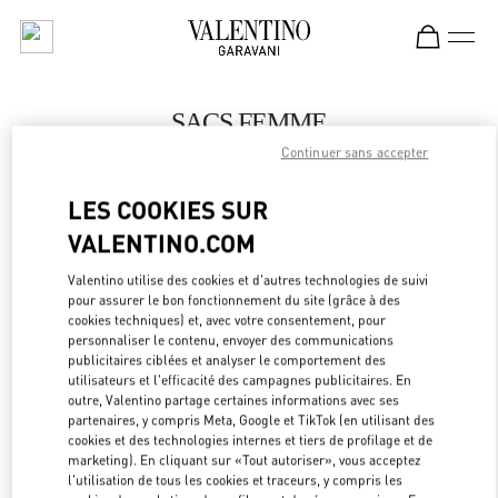
Skip to content
Return to Nav
SACS FEMME
Continuer sans accepter
Valentino
Adelaide David Jones
LES COOKIES SUR
VALENTINO.COM
APPELLE MAINTENANT
Valentino utilise des cookies et d'autres technologies de suivi
LINK OPEN
OBTENIR DES DIRECTIONS
pour assurer le bon fonctionnement du site (grâce à des
cookies techniques) et, avec votre consentement, pour
personnaliser le contenu, envoyer des communications
publicitaires ciblées et analyser le comportement des
utilisateurs et l'efficacité des campagnes publicitaires. En
outre, Valentino partage certaines informations avec ses
partenaires, y compris Meta, Google et TikTok (en utilisant des
cookies et des technologies internes et tiers de profilage et de
marketing). En cliquant sur «Tout autoriser», vous acceptez
l'utilisation de tous les cookies et traceurs, y compris les