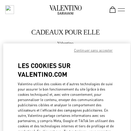
Skip to content
Return to Nav
CADEAUX POUR ELLE
Valentino
Wien
Continuer sans accepter
LES COOKIES SUR
APPELLE MAINTENANT
VALENTINO.COM
PLUS DE DÉTAILS
Valentino utilise des cookies et d'autres technologies de suivi
pour assurer le bon fonctionnement du site (grâce à des
LINK OPEN
OBTENIR DES DIRECTIONS
cookies techniques) et, avec votre consentement, pour
personnaliser le contenu, envoyer des communications
publicitaires ciblées et analyser le comportement des
utilisateurs et l'efficacité des campagnes publicitaires. En
outre, Valentino partage certaines informations avec ses
partenaires, y compris Meta, Google et TikTok (en utilisant des
cookies et des technologies internes et tiers de profilage et de