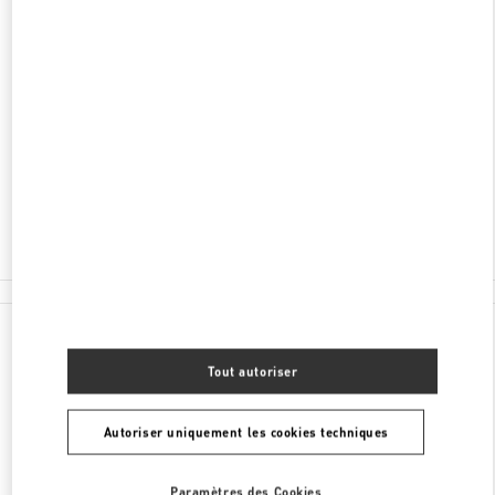
DÉCOUVRIR PLUS
ADRESSE
TUCHLAUBEN 5
UNIT 4
1010
WIEN
Ouvert maintenant
- Ferme à
7:00 PM
01 5350030100
Toutes les boutiques
Autriche
Tuchlauben 5
Valentino CADEAUX POUR ELLE
Tout autoriser
Autoriser uniquement les cookies techniques
Paramètres des Cookies