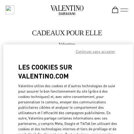
Skip to content
Return to Nav
CADEAUX POUR ELLE
Valentino
Baku
Continuer sans accepter
LES COOKIES SUR
APPELLE MAINTENANT
VALENTINO.COM
PLUS DE DÉTAILS
Valentino utilise des cookies et d'autres technologies de suivi
pour assurer le bon fonctionnement du site (grâce à des
LINK OPEN
OBTENIR DES DIRECTIONS
cookies techniques) et, avec votre consentement, pour
personnaliser le contenu, envoyer des communications
publicitaires ciblées et analyser le comportement des
utilisateurs et l'efficacité des campagnes publicitaires. En
outre, Valentino partage certaines informations avec ses
partenaires, y compris Meta, Google et TikTok (en utilisant des
cookies et des technologies internes et tiers de profilage et de