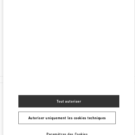
DÉCOUVRIR PLUS
ADRESSE
151, NEFTÇILƏR PROSPEKTI
PORT BAKU MALL
AZ1000
BAKU
Ouvert maintenant
- Ferme à
10:00 PM
050 265 72 73
Toutes les boutiques
Azerbaïdjan
151, Neftçilər Prospekti
Valentino CADEAUX POUR ELLE
Tout autoriser
Autoriser uniquement les cookies techniques
Paramètres des Cookies