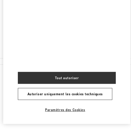
ADRESSE
CITY CENTRE BAHRAIN MALL
SAKS FIFTH AVENUE
MANAMA
Fermé
- Ouvre à
10:00 AM
1717 2000
Toutes les boutiques
Tout autoriser
Autoriser uniquement les cookies techniques
Paramètres des Cookies