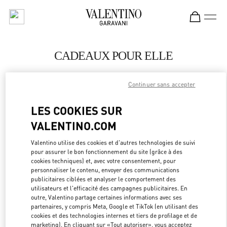
Skip to content
Return to Nav
CADEAUX POUR ELLE
Valentino
Bahrain Saks Fifth Avenue
Continuer sans accepter
LES COOKIES SUR
APPELLE MAINTENANT
VALENTINO.COM
LINK OPEN
OBTENIR DES DIRECTIONS
Valentino utilise des cookies et d'autres technologies de suivi
pour assurer le bon fonctionnement du site (grâce à des
cookies techniques) et, avec votre consentement, pour
personnaliser le contenu, envoyer des communications
publicitaires ciblées et analyser le comportement des
utilisateurs et l'efficacité des campagnes publicitaires. En
outre, Valentino partage certaines informations avec ses
partenaires, y compris Meta, Google et TikTok (en utilisant des
cookies et des technologies internes et tiers de profilage et de
marketing). En cliquant sur «Tout autoriser», vous acceptez