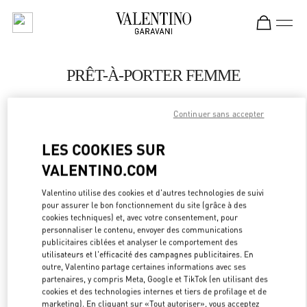
Skip to content
Return to Nav
PRÊT-À-PORTER FEMME
Valentino
Sao Paulo
Continuer sans accepter
LES COOKIES SUR
APPELLE MAINTENANT
VALENTINO.COM
PLUS DE DÉTAILS
Valentino utilise des cookies et d'autres technologies de suivi
pour assurer le bon fonctionnement du site (grâce à des
cookies techniques) et, avec votre consentement, pour
LINK OPEN
OBTENIR DES DIRECTIONS
personnaliser le contenu, envoyer des communications
publicitaires ciblées et analyser le comportement des
utilisateurs et l'efficacité des campagnes publicitaires. En
outre, Valentino partage certaines informations avec ses
partenaires, y compris Meta, Google et TikTok (en utilisant des
cookies et des technologies internes et tiers de profilage et de
marketing). En cliquant sur «Tout autoriser», vous acceptez