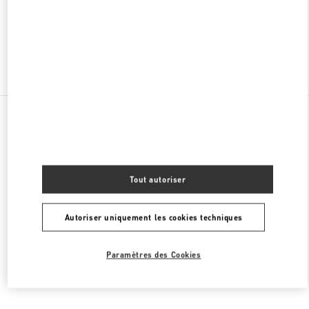
FERMÉ
- OUVRE À
10:00 AM
Chercher d'autres boutiques
Toutes les boutiques
Brésil
Av. Magalhães de Castro, 12000 - Morumbi
Valentino PRÊT-À-PORTER FEMME
Tout autoriser
Autoriser uniquement les cookies techniques
Paramètres des Cookies