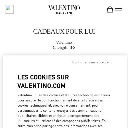
Skip to content
Return to Nav
CADEAUX POUR LUI
Valentino
Chengdu IFS
Continuer sans accepter
APPELLE MAINTENANT
LES COOKIES SUR
PLUS DE DÉTAILS
VALENTINO.COM
LINK OPEN
OBTENIR DES DIRECTIONS
Valentino utilise des cookies et d'autres technologies de suivi
pour assurer le bon fonctionnement du site (grâce à des
cookies techniques) et, avec votre consentement, pour
personnaliser le contenu, envoyer des communications
publicitaires ciblées et analyser le comportement des
utilisateurs et l'efficacité des campagnes publicitaires. En
outre, Valentino partage certaines informations avec ses