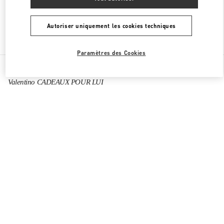
Autoriser uniquement les cookies techniques
Chercher d'autres boutiques
Paramètres des Cookies
Toutes les boutiques
Chine
1 Hongxing Road Section 3
Valentino CADEAUX POUR LUI