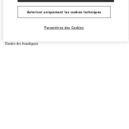
FERMÉ
- OUVRE À
10:00 AM
Autoriser uniquement les cookies techniques
Paramètres des Cookies
Chercher d'autres boutiques
Toutes les boutiques