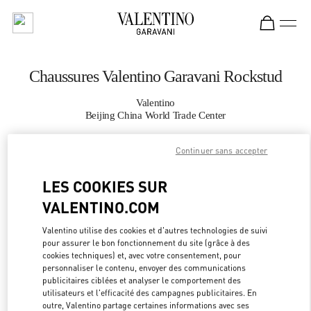
Skip to content
Return to Nav
Chaussures Valentino Garavani Rockstud
Valentino
Beijing China World Trade Center
Continuer sans accepter
APPELLE MAINTENANT
LES COOKIES SUR
PLUS DE DÉTAILS
VALENTINO.COM
LINK OPEN
OBTENIR DES DIRECTIONS
Valentino utilise des cookies et d'autres technologies de suivi
pour assurer le bon fonctionnement du site (grâce à des
cookies techniques) et, avec votre consentement, pour
personnaliser le contenu, envoyer des communications
publicitaires ciblées et analyser le comportement des
utilisateurs et l'efficacité des campagnes publicitaires. En
outre, Valentino partage certaines informations avec ses