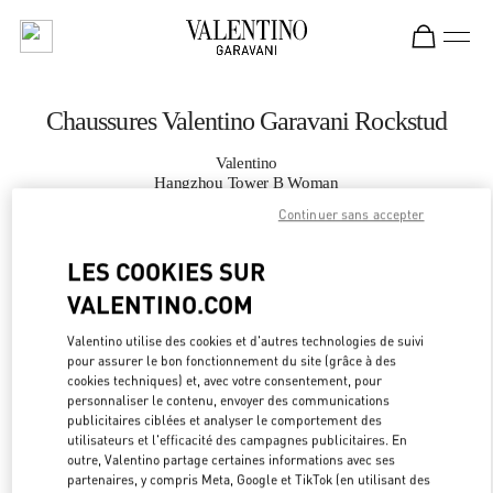
Skip to content
Return to Nav
Chaussures Valentino Garavani Rockstud
Valentino
Hangzhou Tower B Woman
Continuer sans accepter
APPELLE MAINTENANT
LES COOKIES SUR
VALENTINO.COM
PLUS DE DÉTAILS
Valentino utilise des cookies et d'autres technologies de suivi
LINK OPEN
OBTENIR DES DIRECTIONS
pour assurer le bon fonctionnement du site (grâce à des
cookies techniques) et, avec votre consentement, pour
personnaliser le contenu, envoyer des communications
publicitaires ciblées et analyser le comportement des
utilisateurs et l'efficacité des campagnes publicitaires. En
outre, Valentino partage certaines informations avec ses
partenaires, y compris Meta, Google et TikTok (en utilisant des