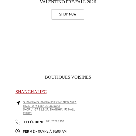
VALENTINO PRE-FALL 2026
SHOP NOW
Link Opens in New Tab
BOUTIQUES VOISINES
SHANGHAI IFC
SHANGHAI
SHANGHAI
PUDONG NEW AREA
8 CENTURY AVENUE LUJIAZUI
SHOP L1-27 & L2-27, SHANGHAI IFC MALL
200120
PHONE
TÉLÉPHONE:
021 2028 1350
FERMÉ
- OUVRE À
10:00 AM