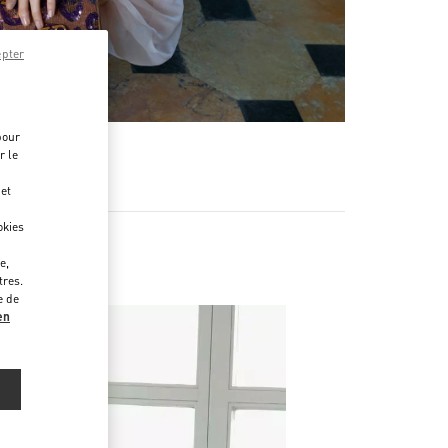
epter
pour
r le
 et
okies
e,
tres.
e de
en