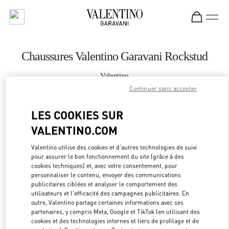
Skip to content
Return to Nav
Chaussures Valentino Garavani Rockstud
Valentino
Changsha IFS
Continuer sans accepter
LES COOKIES SUR
APPELLE MAINTENANT
VALENTINO.COM
PLUS DE DÉTAILS
Valentino utilise des cookies et d'autres technologies de suivi
pour assurer le bon fonctionnement du site (grâce à des
LINK OPEN
OBTENIR DES DIRECTIONS
cookies techniques) et, avec votre consentement, pour
personnaliser le contenu, envoyer des communications
publicitaires ciblées et analyser le comportement des
utilisateurs et l'efficacité des campagnes publicitaires. En
outre, Valentino partage certaines informations avec ses
partenaires, y compris Meta, Google et TikTok (en utilisant des
cookies et des technologies internes et tiers de profilage et de