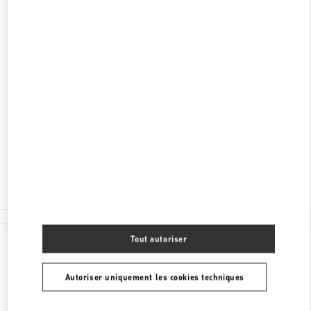
DÉCOUVRIR PLUS
ADRESSE
HUNAN
CHANGSHA
FURONG DISTRICT
188 JIE FANG WEST ROAD
SHOP L105 & L205, CHANGSHA IFS
410005
Ouvert maintenant
- Ferme à
10:00 PM
0731 8291 2816
Toutes les boutiques
Tout autoriser
Autoriser uniquement les cookies techniques