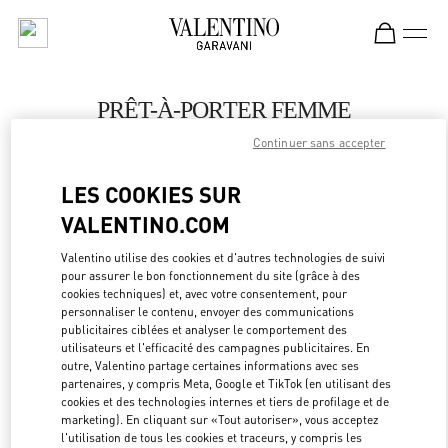
Skip to content
Return to Nav
PRÊT-À-PORTER FEMME
Continuer sans accepter
Valentino
Changsha IFS
LES COOKIES SUR
VALENTINO.COM
APPELLE MAINTENANT
Valentino utilise des cookies et d'autres technologies de suivi
pour assurer le bon fonctionnement du site (grâce à des
PLUS DE DÉTAILS
cookies techniques) et, avec votre consentement, pour
personnaliser le contenu, envoyer des communications
LINK OPEN
OBTENIR DES DIRECTIONS
publicitaires ciblées et analyser le comportement des
utilisateurs et l'efficacité des campagnes publicitaires. En
outre, Valentino partage certaines informations avec ses
partenaires, y compris Meta, Google et TikTok (en utilisant des
cookies et des technologies internes et tiers de profilage et de
marketing). En cliquant sur «Tout autoriser», vous acceptez
l'utilisation de tous les cookies et traceurs, y compris les