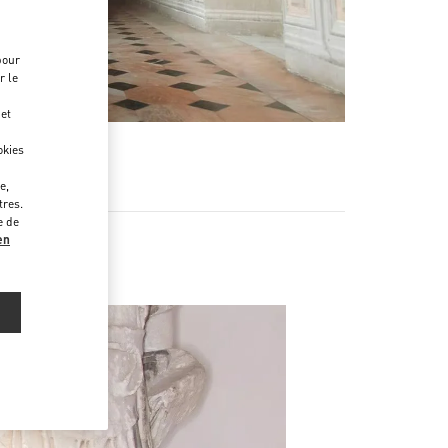
pour
r le
 et
okies
e,
tres.
e de
en