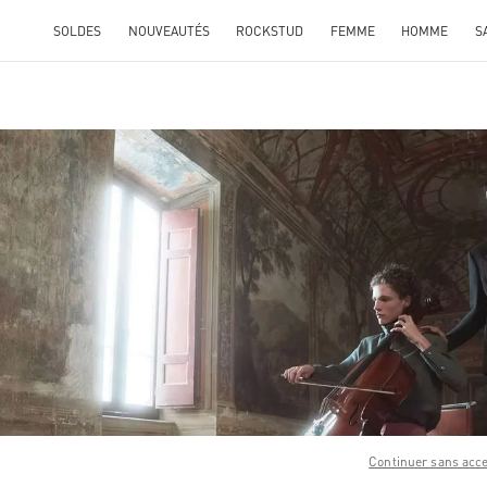
SOLDES
NOUVEAUTÉS
ROCKSTUD
FEMME
HOMME
S
ENS IN NEW TAB
Link O
Continuer sans acc