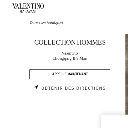
Skip to content
Return to Nav
Toutes les boutiques
COLLECTION HOMMES
Valentino
Chongqing IFS Man
APPELLE MAINTENANT
LINK OP
OBTENIR DES DIRECTIONS