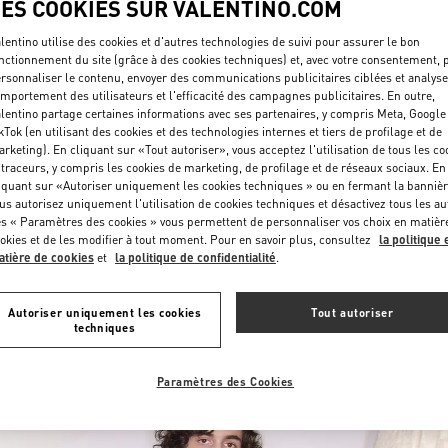
LES COOKIES SUR VALENTINO.COM
lentino utilise des cookies et d'autres technologies de suivi pour assurer le bon
nctionnement du site (grâce à des cookies techniques) et, avec votre consentement, 
rsonnaliser le contenu, envoyer des communications publicitaires ciblées et analyse
mportement des utilisateurs et l'efficacité des campagnes publicitaires. En outre,
lentino partage certaines informations avec ses partenaires, y compris Meta, Google
kTok (en utilisant des cookies et des technologies internes et tiers de profilage et de
rketing). En cliquant sur «Tout autoriser», vous acceptez l'utilisation de tous les co
DÉCOUVRIR PLUS
 traceurs, y compris les cookies de marketing, de profilage et de réseaux sociaux. En
iquant sur «Autoriser uniquement les cookies techniques » ou en fermant la bannièr
us autorisez uniquement l'utilisation de cookies techniques et désactivez tous les au
s « Paramètres des cookies » vous permettent de personnaliser vos choix en matièr
okies et de les modifier à tout moment. Pour en savoir plus, consultez
la politique 
tière de cookies
et
la politique de confidentialité
.
NOUVEAUTÉS
Autoriser uniquement les cookies
Tout autoriser
techniques
Paramètres des Cookies