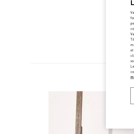
Va
fo
pe
co
Va
Ti
ma
et
cl
vo
Le
co
ma