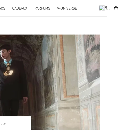
ACS
CADEAUX
PARFUMS
V-UNIVERSE
pens in New Tab
epter