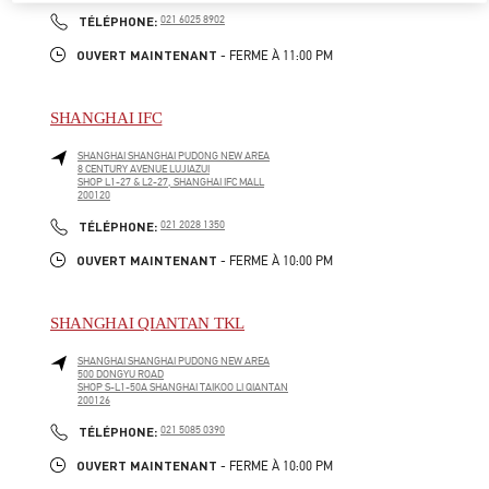
PHONE
TÉLÉPHONE:
021 6025 8902
OUVERT MAINTENANT
- FERME À
11:00 PM
SHANGHAI IFC
SHANGHAI
SHANGHAI
PUDONG NEW AREA
8 CENTURY AVENUE LUJIAZUI
SHOP L1-27 & L2-27, SHANGHAI IFC MALL
200120
PHONE
TÉLÉPHONE:
021 2028 1350
OUVERT MAINTENANT
- FERME À
10:00 PM
SHANGHAI QIANTAN TKL
SHANGHAI
SHANGHAI
PUDONG NEW AREA
500 DONGYU ROAD
SHOP S-L1-50A SHANGHAI TAIKOO LI QIANTAN
200126
PHONE
TÉLÉPHONE:
021 5085 0390
OUVERT MAINTENANT
- FERME À
10:00 PM