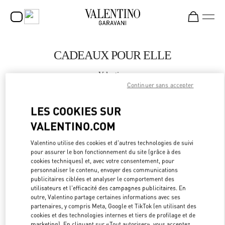
Skip to content
Return to Nav
CADEAUX POUR ELLE
Valentino
Shanghai Plaza 66 Woman
Continuer sans accepter
LES COOKIES SUR
APPELLE MAINTENANT
VALENTINO.COM
PLUS DE DÉTAILS
Valentino utilise des cookies et d'autres technologies de suivi
pour assurer le bon fonctionnement du site (grâce à des
cookies techniques) et, avec votre consentement, pour
LINK OPEN
OBTENIR DES DIRECTIONS
personnaliser le contenu, envoyer des communications
publicitaires ciblées et analyser le comportement des
utilisateurs et l'efficacité des campagnes publicitaires. En
outre, Valentino partage certaines informations avec ses
partenaires, y compris Meta, Google et TikTok (en utilisant des
cookies et des technologies internes et tiers de profilage et de
marketing). En cliquant sur «Tout autoriser», vous acceptez