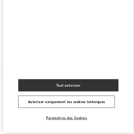
ADRESSE
SHAANXI
XI’AN
BEILIN DISTRICT
111 NAN GUAN ZHENG STREET
SHOP A1019, 1F, SKP
710054
Fermé
029 8369 9721
Toutes les boutiques
Tout autoriser
Autoriser uniquement les cookies techniques
Paramètres des Cookies