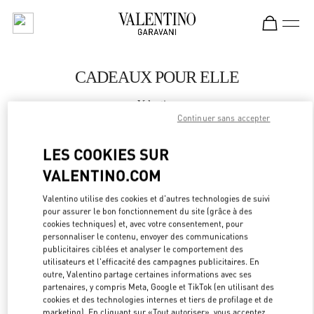
Skip to content
Return to Nav
CADEAUX POUR ELLE
Valentino
Xian Shin Kong Place Women's Bags
Continuer sans accepter
LES COOKIES SUR
APPELLE MAINTENANT
VALENTINO.COM
LINK OPEN
OBTENIR DES DIRECTIONS
Valentino utilise des cookies et d'autres technologies de suivi
pour assurer le bon fonctionnement du site (grâce à des
cookies techniques) et, avec votre consentement, pour
personnaliser le contenu, envoyer des communications
publicitaires ciblées et analyser le comportement des
utilisateurs et l'efficacité des campagnes publicitaires. En
outre, Valentino partage certaines informations avec ses
partenaires, y compris Meta, Google et TikTok (en utilisant des
cookies et des technologies internes et tiers de profilage et de
marketing). En cliquant sur «Tout autoriser», vous acceptez