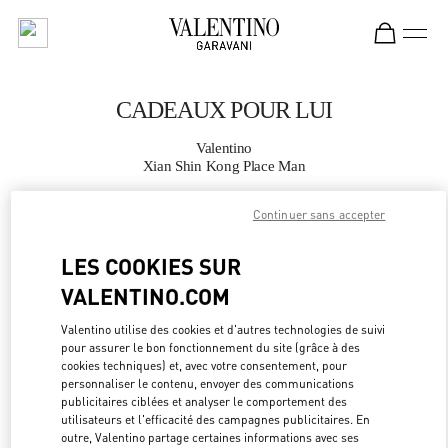
Skip to content
Return to Nav
CADEAUX POUR LUI
Valentino
Xian Shin Kong Place Man
Continuer sans accepter
APPELLE MAINTENANT
LES COOKIES SUR
PLUS DE DÉTAILS
VALENTINO.COM
LINK OPEN
OBTENIR DES DIRECTIONS
Valentino utilise des cookies et d'autres technologies de suivi
pour assurer le bon fonctionnement du site (grâce à des
cookies techniques) et, avec votre consentement, pour
personnaliser le contenu, envoyer des communications
publicitaires ciblées et analyser le comportement des
utilisateurs et l'efficacité des campagnes publicitaires. En
outre, Valentino partage certaines informations avec ses