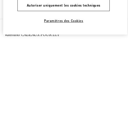
Autoriser uniquement les cookies techniques
Chercher d'autres boutiques
Paramètres des Cookies
Toutes les boutiques
Chine
111 Nan Guan Zheng Street
Valentino CADEAUX POUR LUI