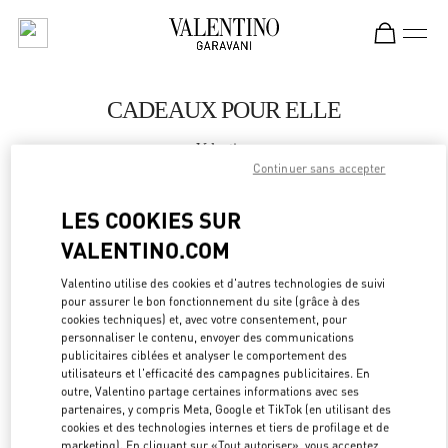
Skip to content
Return to Nav
CADEAUX POUR ELLE
Valentino
Beijing SKP South
Continuer sans accepter
LES COOKIES SUR
APPELLE MAINTENANT
VALENTINO.COM
LINK OPEN
OBTENIR DES DIRECTIONS
Valentino utilise des cookies et d'autres technologies de suivi
pour assurer le bon fonctionnement du site (grâce à des
cookies techniques) et, avec votre consentement, pour
personnaliser le contenu, envoyer des communications
publicitaires ciblées et analyser le comportement des
utilisateurs et l'efficacité des campagnes publicitaires. En
outre, Valentino partage certaines informations avec ses
partenaires, y compris Meta, Google et TikTok (en utilisant des
cookies et des technologies internes et tiers de profilage et de
marketing). En cliquant sur «Tout autoriser», vous acceptez