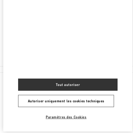
ADRESSE
BEIJING
BEIJING
CHAOYANG DISTRICT
86 JIANGUO ROAD
BEIJING SKP SOUTH - SHOP D1006
100025
Ouvert maintenant
- Ferme à
10:00 PM
010 8777 3088
Toutes les boutiques
Tout autoriser
Autoriser uniquement les cookies techniques
Paramètres des Cookies