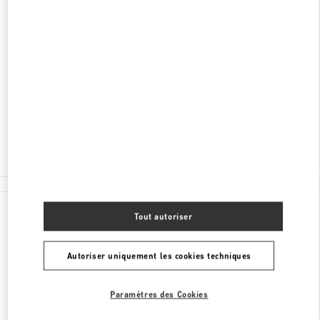
ADRESSE
BEIJING
BEIJING
CHAOYANG DISTRICT
86 JIANGUO ROAD
BEIJING SKP SOUTH - SHOP D1006
100025
Ouvert maintenant
- Ferme à
10:00 PM
010 8777 3088
Toutes les boutiques
Tout autoriser
Autoriser uniquement les cookies techniques
Paramètres des Cookies