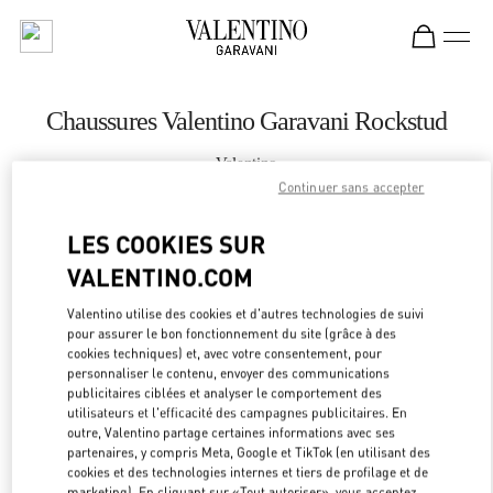
Skip to content
Return to Nav
Chaussures Valentino Garavani Rockstud
Valentino
Beijing SKP South
Continuer sans accepter
LES COOKIES SUR
APPELLE MAINTENANT
VALENTINO.COM
LINK OPEN
OBTENIR DES DIRECTIONS
Valentino utilise des cookies et d'autres technologies de suivi
pour assurer le bon fonctionnement du site (grâce à des
cookies techniques) et, avec votre consentement, pour
personnaliser le contenu, envoyer des communications
publicitaires ciblées et analyser le comportement des
utilisateurs et l'efficacité des campagnes publicitaires. En
outre, Valentino partage certaines informations avec ses
partenaires, y compris Meta, Google et TikTok (en utilisant des
cookies et des technologies internes et tiers de profilage et de
marketing). En cliquant sur «Tout autoriser», vous acceptez