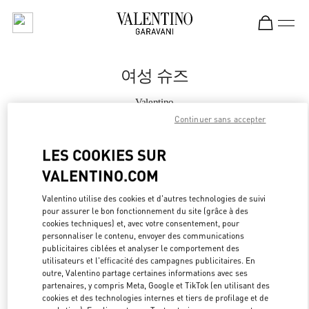
Skip to content
Return to Nav
여성 슈즈
Valentino
Daejeon Galleria Timeworld
Continuer sans accepter
LES COOKIES SUR
지금 전화
VALENTINO.COM
자세한 정보
Valentino utilise des cookies et d'autres technologies de suivi
pour assurer le bon fonctionnement du site (grâce à des
LINK OPEN
OBTENIR DES DIRECTIONS
cookies techniques) et, avec votre consentement, pour
personnaliser le contenu, envoyer des communications
publicitaires ciblées et analyser le comportement des
utilisateurs et l'efficacité des campagnes publicitaires. En
outre, Valentino partage certaines informations avec ses
partenaires, y compris Meta, Google et TikTok (en utilisant des
cookies et des technologies internes et tiers de profilage et de