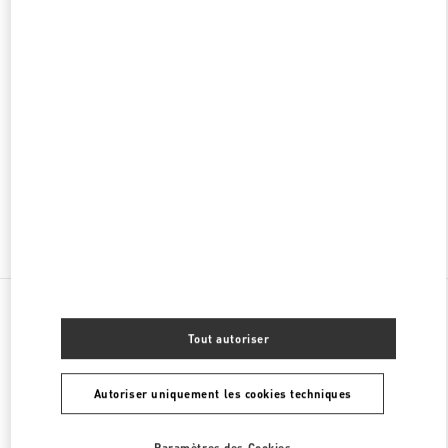
DAEJEON SHINSEGAE
DAEJEON
YU SEONG GU
17, EXPO RO
SHINSEGAE DAEJEON, 1F
34126
PHONE
TÉLÉPHONE:
042-607-8756
FERMÉ
- OUVRE À
10:30 AM
Chercher d'autres boutiques
Toutes les boutiques
Corée du Sud
Galleria Timeworld, 2F
Valentino 여성 슈즈
Tout autoriser
Autoriser uniquement les cookies techniques
Paramètres des Cookies