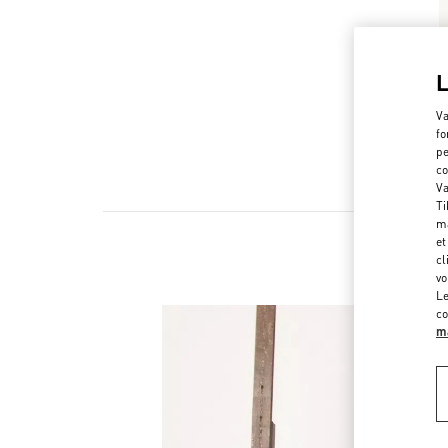
Va
fo
pe
co
Va
Ti
ma
et
cl
vo
Le
co
ma