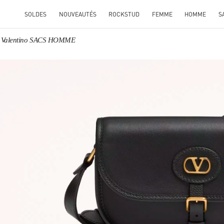
SOLDES
NOUVEAUTÉS
ROCKSTUD
FEMME
HOMME
S
Valentino SACS HOMME
ENS IN NEW TAB
Link O