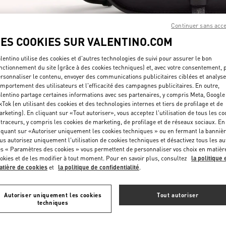
Continuer sans acc
LES COOKIES SUR VALENTINO.COM
lentino utilise des cookies et d'autres technologies de suivi pour assurer le bon
nctionnement du site (grâce à des cookies techniques) et, avec votre consentement, 
rsonnaliser le contenu, envoyer des communications publicitaires ciblées et analyse
DÉCOUVRIR PLUS
mportement des utilisateurs et l'efficacité des campagnes publicitaires. En outre,
lentino partage certaines informations avec ses partenaires, y compris Meta, Google
kTok (en utilisant des cookies et des technologies internes et tiers de profilage et de
rketing). En cliquant sur «Tout autoriser», vous acceptez l'utilisation de tous les co
 traceurs, y compris les cookies de marketing, de profilage et de réseaux sociaux. En
iquant sur «Autoriser uniquement les cookies techniques » ou en fermant la bannièr
NOUVEAUTÉS
us autorisez uniquement l'utilisation de cookies techniques et désactivez tous les au
s « Paramètres des cookies » vous permettent de personnaliser vos choix en matièr
okies et de les modifier à tout moment. Pour en savoir plus, consultez
la politique 
tière de cookies
et
la politique de confidentialité
.
Autoriser uniquement les cookies
Tout autoriser
techniques