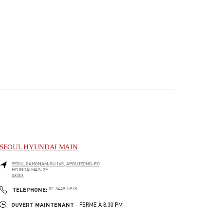
SEOUL HYUNDAI MAIN
SEOUL
GANGNAM-GU
165, APGUJEONG-RO
HYUNDAI MAIN 2F
06001
PHONE
TÉLÉPHONE:
02-3449-5918
OUVERT MAINTENANT
- FERME À
8:30 PM