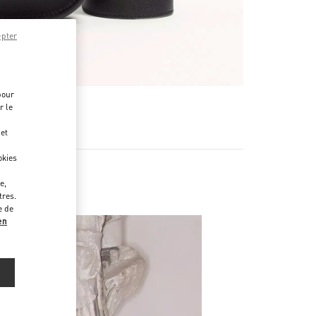
epter
pour
r le
 et
okies
e,
tres.
e de
en