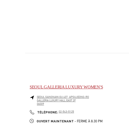
SEOUL GALLERIA LUXURY WOMEN'S
SEOUL
GANGNAM-GU
407, APGUJEONG-RO
GALLERIA LUXURY HALL EAST 2F
06009
PHONE
TÉLÉPHONE:
02-543-5125
OUVERT MAINTENANT
- FERME À
8:30 PM