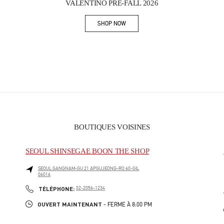
VALENTINO PRE-FALL 2026
SHOP NOW
Link Opens in New Tab
BOUTIQUES VOISINES
SEOUL SHINSEGAE BOON THE SHOP
SEOUL
GANGNAM-GU
21 APGUJEONG-RO 60-GIL
06016
PHONE
TÉLÉPHONE:
02-2056-1234
OUVERT MAINTENANT
- FERME À
8:00 PM