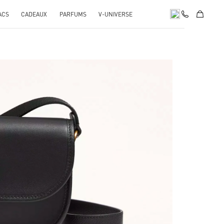
ACS
CADEAUX
PARFUMS
V-UNIVERSE
pens in New Tab