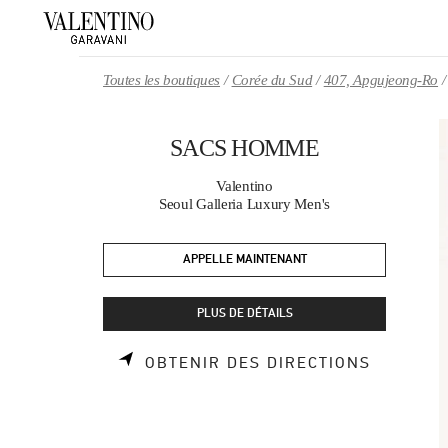
Skip to content
Return to Nav
Toutes les boutiques
Corée du Sud
407, Apgujeong-Ro
SACS HOMME
Valentino
Seoul Galleria Luxury Men's
APPELLE MAINTENANT
PLUS DE DÉTAILS
LINK OP
OBTENIR DES DIRECTIONS