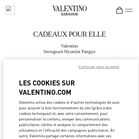
Skip to content
Return to Nav
CADEAUX POUR ELLE
Valentino
Seongnam Hyundai Pangyo
Continuer sans accepter
APPELLE MAINTENANT
LES COOKIES SUR
PLUS DE DÉTAILS
VALENTINO.COM
LINK OPEN
OBTENIR DES DIRECTIONS
Valentino utilise des cookies et d'autres technologies de suivi
pour assurer le bon fonctionnement du site (grâce à des
cookies techniques) et, avec votre consentement, pour
personnaliser le contenu, envoyer des communications
publicitaires ciblées et analyser le comportement des
utilisateurs et l'efficacité des campagnes publicitaires. En
outre, Valentino partage certaines informations avec ses