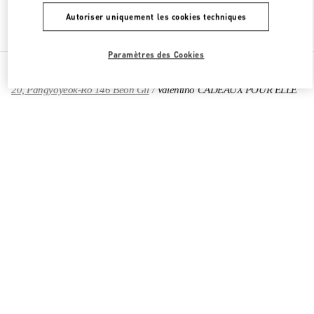
Autoriser uniquement les cookies techniques
Chercher d'autres boutiques
Paramètres des Cookies
Toutes les boutiques
Corée du Sud
20, Pangyoyeok-Ro 146 Beon Gil
Valentino CADEAUX POUR ELLE