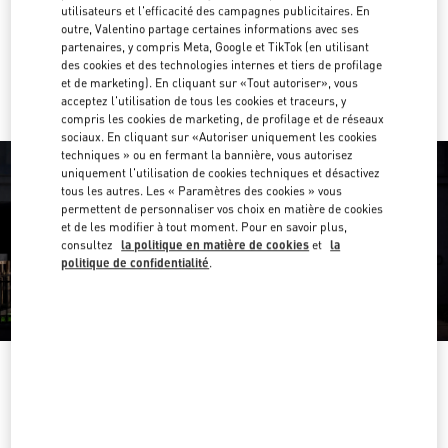
Obtenir des directions
utilisateurs et l'efficacité des campagnes publicitaires. En
Link Opens in New Tab
outre, Valentino partage certaines informations avec ses
partenaires, y compris Meta, Google et TikTok (en utilisant
Y aller en Uber
des cookies et des technologies internes et tiers de profilage
et de marketing). En cliquant sur «Tout autoriser», vous
acceptez l'utilisation de tous les cookies et traceurs, y
compris les cookies de marketing, de profilage et de réseaux
sociaux. En cliquant sur «Autoriser uniquement les cookies
techniques » ou en fermant la bannière, vous autorisez
uniquement l'utilisation de cookies techniques et désactivez
tous les autres. Les « Paramètres des cookies » vous
permettent de personnaliser vos choix en matière de cookies
et de les modifier à tout moment. Pour en savoir plus,
consultez
la politique en matière de cookies
et
la
politique de confidentialité
.
HEURES D'OUVERTURE
Jour de la semaine
Heures
Dimanche
11:00 AM
-
8:00 PM
Lundi
10:00 AM
-
8:30 PM