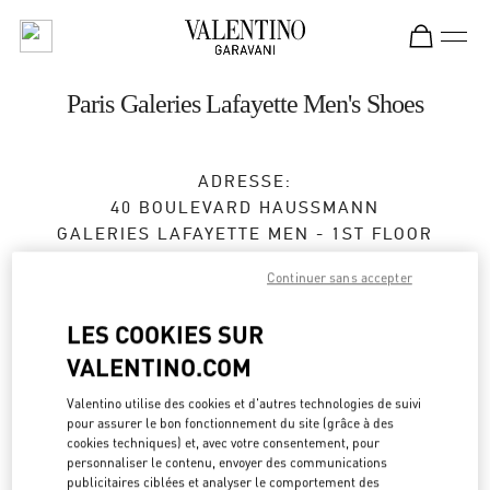
Skip to content
Return to Nav
Paris Galeries Lafayette Men's Shoes
ADRESSE:
40 BOULEVARD HAUSSMANN
GALERIES LAFAYETTE MEN - 1ST FLOOR
75009
PARIS
Continuer sans accepter
Ouvert maintenant
- Ferme à
8:00 PM
LES COOKIES SUR
VALENTINO.COM
RENDEZ-VOUS EN BOUTIQUE
Valentino utilise des cookies et d'autres technologies de suivi
pour assurer le bon fonctionnement du site (grâce à des
01 40 36 18 46
cookies techniques) et, avec votre consentement, pour
personnaliser le contenu, envoyer des communications
publicitaires ciblées et analyser le comportement des