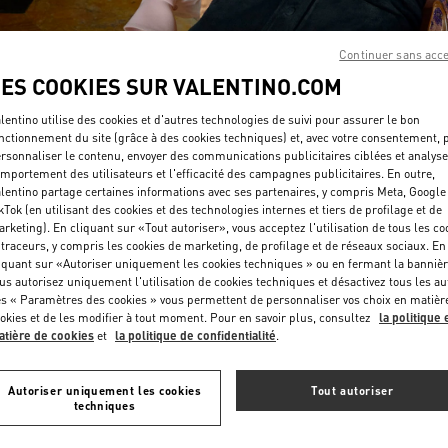
Continuer sans acc
LES COOKIES SUR VALENTINO.COM
lentino utilise des cookies et d'autres technologies de suivi pour assurer le bon
nctionnement du site (grâce à des cookies techniques) et, avec votre consentement, 
DÉCOUVRIR PLUS
rsonnaliser le contenu, envoyer des communications publicitaires ciblées et analyse
mportement des utilisateurs et l'efficacité des campagnes publicitaires. En outre,
lentino partage certaines informations avec ses partenaires, y compris Meta, Google
kTok (en utilisant des cookies et des technologies internes et tiers de profilage et de
rketing). En cliquant sur «Tout autoriser», vous acceptez l'utilisation de tous les co
 traceurs, y compris les cookies de marketing, de profilage et de réseaux sociaux. En
iquant sur «Autoriser uniquement les cookies techniques » ou en fermant la bannièr
UVEAUTÉS DANS LA BOUTIQUE VALENTINO - Paris Printemps Wo
us autorisez uniquement l'utilisation de cookies techniques et désactivez tous les au
s « Paramètres des cookies » vous permettent de personnaliser vos choix en matièr
okies et de les modifier à tout moment. Pour en savoir plus, consultez
la politique 
tière de cookies
et
la politique de confidentialité
.
Autoriser uniquement les cookies
Tout autoriser
techniques