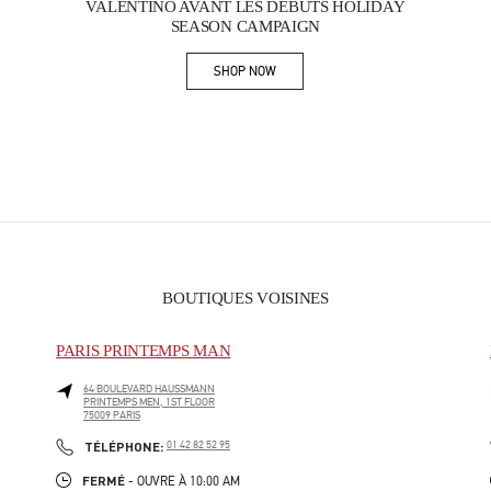
VALENTINO AVANT LES DÉBUTS HOLIDAY
SEASON CAMPAIGN
SHOP NOW
Link Opens in New Tab
BOUTIQUES VOISINES
PARIS PRINTEMPS MAN
64 BOULEVARD HAUSSMANN
PRINTEMPS MEN, 1ST FLOOR
75009
PARIS
PHONE
TÉLÉPHONE:
01 42 82 52 95
FERMÉ
- OUVRE À
10:00 AM