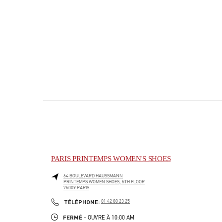
PARIS PRINTEMPS WOMEN'S SHOES
64 BOULEVARD HAUSSMANN
PRINTEMPS WOMEN SHOES, 5TH FLOOR
75009
PARIS
PHONE
TÉLÉPHONE:
01 42 80 23 25
FERMÉ
- OUVRE À
10:00 AM