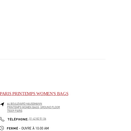
PARIS PRINTEMPS WOMEN'S BAGS
64 BOULEVARD HAUSSMANN
PRINTEMPS WOMEN BAGS, GROUND FLOOR
75009
PARIS
PHONE
TÉLÉPHONE:
01 42 82 51 06
FERMÉ
- OUVRE À
10:00 AM