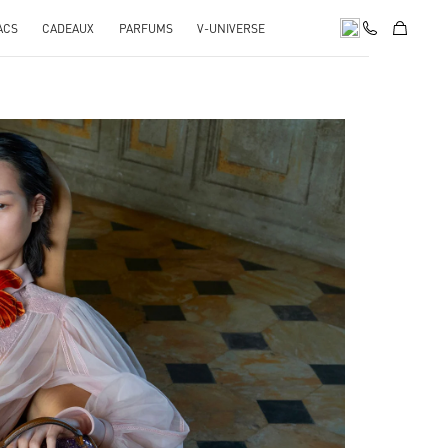
ACS
CADEAUX
PARFUMS
V-UNIVERSE
pens in New Tab