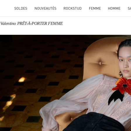
SOLDES
NOUVEAUTÉS
ROCKSTUD
FEMME
HOMME
S
Valentino PRÊT-À-PORTER FEMME
ENS IN NEW TAB
Link O