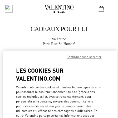
Skip to content
Return to Nav
CADEAUX POUR LUI
Valentino
Paris Rue St. Honoré
Continuer sans accepter
APPELLE MAINTENANT
LES COOKIES SUR
PLUS DE DÉTAILS
VALENTINO.COM
LINK OPEN
OBTENIR DES DIRECTIONS
Valentino utilise des cookies et d'autres technologies de suivi
pour assurer le bon fonctionnement du site (grâce à des
cookies techniques) et, avec votre consentement, pour
personnaliser le contenu, envoyer des communications
publicitaires ciblées et analyser le comportement des
utilisateurs et l'efficacité des campagnes publicitaires. En
outre, Valentino partage certaines informations avec ses