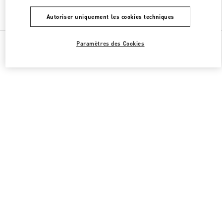
Chercher d'autres boutiques
Autoriser uniquement les cookies techniques
Toutes les boutiques
France
273 Rue Saint Honoré
Paramètres des Cookies
Valentino CADEAUX POUR LUI