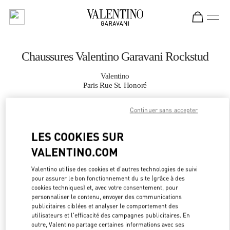
Skip to content
Return to Nav
Chaussures Valentino Garavani Rockstud
Valentino
Paris Rue St. Honoré
Continuer sans accepter
APPELLE MAINTENANT
LES COOKIES SUR
PLUS DE DÉTAILS
VALENTINO.COM
LINK OPEN
OBTENIR DES DIRECTIONS
Valentino utilise des cookies et d'autres technologies de suivi
pour assurer le bon fonctionnement du site (grâce à des
cookies techniques) et, avec votre consentement, pour
personnaliser le contenu, envoyer des communications
publicitaires ciblées et analyser le comportement des
utilisateurs et l'efficacité des campagnes publicitaires. En
outre, Valentino partage certaines informations avec ses