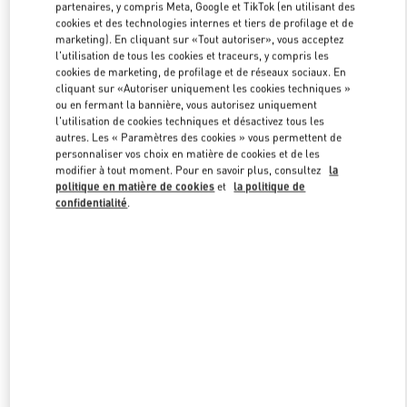
partenaires, y compris Meta, Google et TikTok (en utilisant des
cookies et des technologies internes et tiers de profilage et de
marketing). En cliquant sur «Tout autoriser», vous acceptez
Link Opens in New Tab
l'utilisation de tous les cookies et traceurs, y compris les
cookies de marketing, de profilage et de réseaux sociaux. En
cliquant sur «Autoriser uniquement les cookies techniques »
ou en fermant la bannière, vous autorisez uniquement
l'utilisation de cookies techniques et désactivez tous les
autres. Les « Paramètres des cookies » vous permettent de
personnaliser vos choix en matière de cookies et de les
DÉCOUVRIR PLUS
modifier à tout moment. Pour en savoir plus, consultez
la
politique en matière de cookies
et
la politique de
confidentialité
.
NOUVEAUTÉS DANS LA BOUTIQUE VALENTINO - Paris Rue St.
Honoré